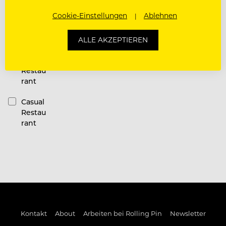
Restauran
Cookie-Einstellungen
Ablehnen
t
Kategorie
ALLE AKZEPTIEREN
Fine
Dining
Restau
rant
Casual
Restau
rant
Kontakt
About
Arbeiten bei Rolling Pin
Newsletter