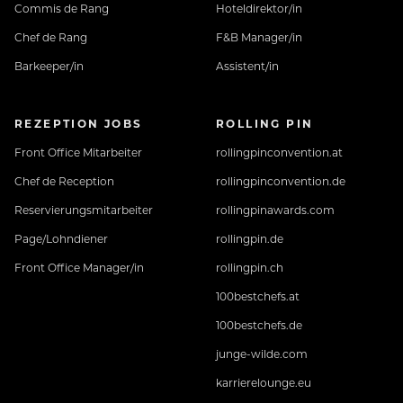
Commis de Rang
Hoteldirektor/in
Chef de Rang
F&B Manager/in
Barkeeper/in
Assistent/in
REZEPTION JOBS
ROLLING PIN
Front Office Mitarbeiter
rollingpinconvention.at
Chef de Reception
rollingpinconvention.de
Reservierungsmitarbeiter
rollingpinawards.com
Page/Lohndiener
rollingpin.de
Front Office Manager/in
rollingpin.ch
100bestchefs.at
100bestchefs.de
junge-wilde.com
karrierelounge.eu