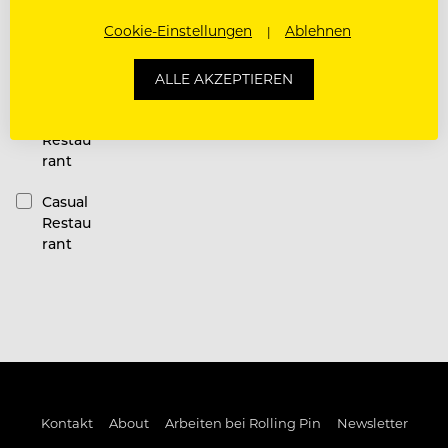
Restauran
Cookie-Einstellungen
Ablehnen
t
Kategorie
ALLE AKZEPTIEREN
Fine
Dining
Restau
rant
Casual
Restau
rant
Kontakt
About
Arbeiten bei Rolling Pin
Newsletter