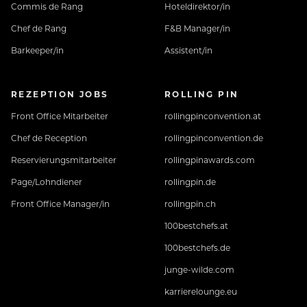
Commis de Rang
Hoteldirektor/in
Chef de Rang
F&B Manager/in
Barkeeper/in
Assistent/in
REZEPTION JOBS
ROLLING PIN
Front Office Mitarbeiter
rollingpinconvention.at
Chef de Reception
rollingpinconvention.de
Reservierungsmitarbeiter
rollingpinawards.com
Page/Lohndiener
rollingpin.de
Front Office Manager/in
rollingpin.ch
100bestchefs.at
100bestchefs.de
junge-wilde.com
karrierelounge.eu