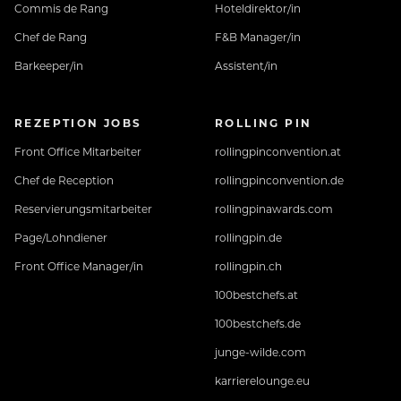
Commis de Rang
Hoteldirektor/in
Chef de Rang
F&B Manager/in
Barkeeper/in
Assistent/in
REZEPTION JOBS
ROLLING PIN
Front Office Mitarbeiter
rollingpinconvention.at
Chef de Reception
rollingpinconvention.de
Reservierungsmitarbeiter
rollingpinawards.com
Page/Lohndiener
rollingpin.de
Front Office Manager/in
rollingpin.ch
100bestchefs.at
100bestchefs.de
junge-wilde.com
karrierelounge.eu