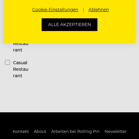
Restauran
Cookie-Einstellungen
Ablehnen
t
Kategorie
ALLE AKZEPTIEREN
Fine
Dining
Restau
rant
Casual
Restau
rant
Kontakt
About
Arbeiten bei Rolling Pin
Newsletter