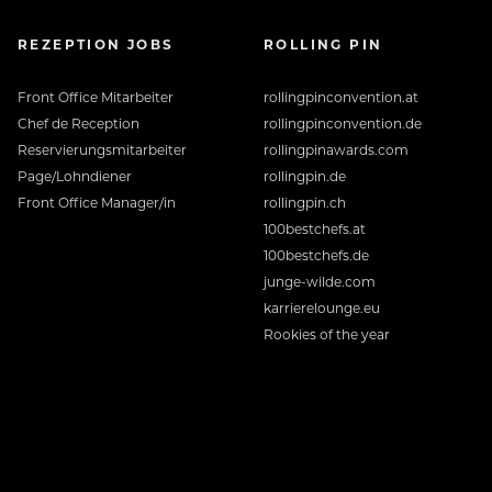
REZEPTION JOBS
ROLLING PIN
Front Office Mitarbeiter
rollingpinconvention.at
Chef de Reception
rollingpinconvention.de
Reservierungsmitarbeiter
rollingpinawards.com
Page/Lohndiener
rollingpin.de
Front Office Manager/in
rollingpin.ch
100bestchefs.at
100bestchefs.de
junge-wilde.com
karrierelounge.eu
Rookies of the year