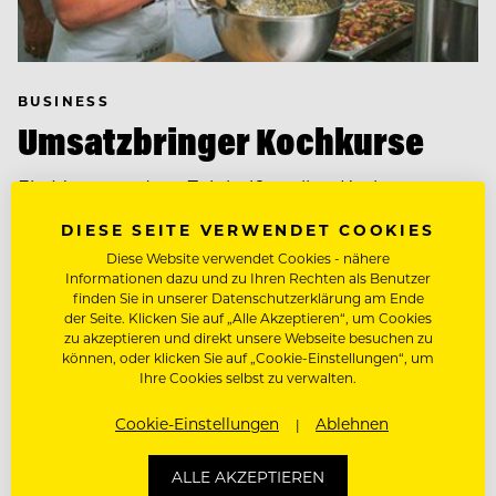
BUSINESS
Umsatzbringer Kochkurse
Ein Megatrend zur Zeit heißt: selber Kochen.
Deshalb pilgern immer mehr Gourmet-Urlauber in
DIESE SEITE VERWENDET COOKIES
die Gastrotempel, um den Profis auf die Finger zu
Diese Website verwendet Cookies - nähere
schauen.
Informationen dazu und zu Ihren Rechten als Benutzer
finden Sie in unserer Datenschutzerklärung am Ende
der Seite. Klicken Sie auf „Alle Akzeptieren“, um Cookies
zu akzeptieren und direkt unsere Webseite besuchen zu
können, oder klicken Sie auf „Cookie-Einstellungen“, um
Ihre Cookies selbst zu verwalten.
Cookie-Einstellungen
Ablehnen
ALLE AKZEPTIEREN