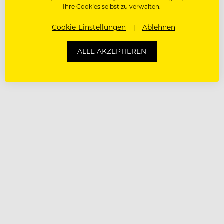
geplante Expansion sowie die Digitalisierung der
Ihre Cookies selbst zu verwalten.
Hostelkette mitgestalten.
Cookie-Einstellungen
Ablehnen
ALLE AKZEPTIEREN