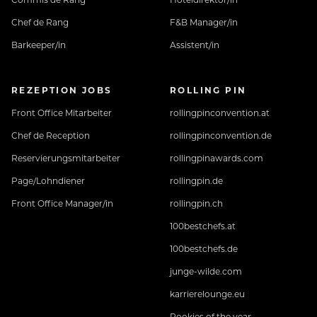
Chef de Rang
F&B Manager/in
Barkeeper/in
Assistent/in
REZEPTION JOBS
ROLLING PIN
Front Office Mitarbeiter
rollingpinconvention.at
Chef de Reception
rollingpinconvention.de
Reservierungsmitarbeiter
rollingpinawards.com
Page/Lohndiener
rollingpin.de
Front Office Manager/in
rollingpin.ch
100bestchefs.at
100bestchefs.de
junge-wilde.com
karrierelounge.eu
Rookies of the year