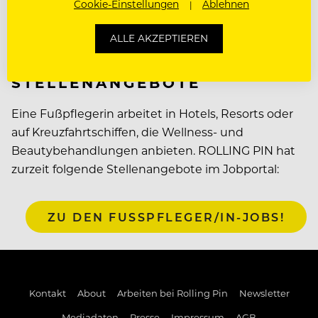
Cookie-Einstellungen
Ablehnen
WO ARBEITET EINE
ALLE AKZEPTIEREN
FUSSPFLEGERIN? JOBS UND S
TELLENANGEBOTE
Eine Fußpflegerin arbeitet in Hotels, Resorts oder
auf Kreuzfahrtschiffen, die Wellness- und
Beautybehandlungen anbieten. ROLLING PIN hat
zurzeit folgende Stellenangebote im Jobportal:
ZU DEN FUSSPFLEGER/IN-JOBS!
Kontakt
About
Arbeiten bei Rolling Pin
Newsletter
Mediadaten
Presse
Impressum
AGB