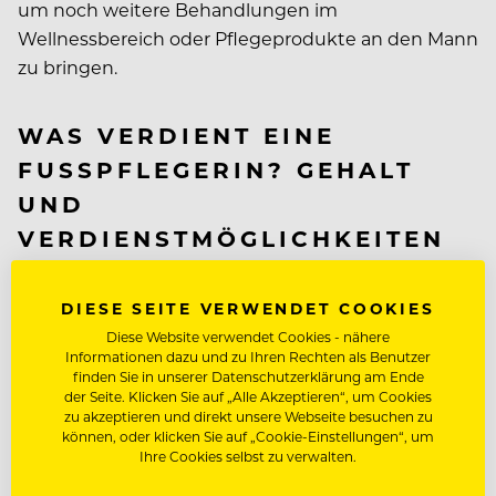
um noch weitere Behandlungen im
Wellnessbereich oder Pflegeprodukte an den Mann
zu bringen.
WAS VERDIENT EINE
FUSSPFLEGERIN? GEHALT U
ND V
ERDIENSTMÖGLICHKEITEN
Das Gehalt einer Fußpflegerin kann je nach
DIESE SEITE VERWENDET COOKIES
Ausbildung und Erfahrung variieren, jedoch liegt
Diese Website verwendet Cookies - nähere
das Einstiegsgehalt bei mindestens 1500 Euro
Informationen dazu und zu Ihren Rechten als Benutzer
brutto pro Monat. Je nach Arbeitgeber, Land und
finden Sie in unserer Datenschutzerklärung am Ende
der Seite. Klicken Sie auf „Alle Akzeptieren“, um Cookies
Größe des Betriebs können dazu noch
zu akzeptieren und direkt unsere Webseite besuchen zu
Zusatzleistungen wie die Bereitstellung der
können, oder klicken Sie auf „Cookie-Einstellungen“, um
Arbeitskleidung oder regelmäßige
Ihre Cookies selbst zu verwalten.
Weiterbildungsmöglichkeiten kommen.