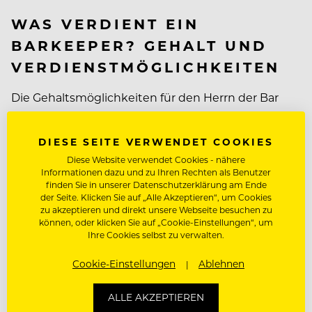
WAS VERDIENT EIN
BARKEEPER? GEHALT UND
VERDIENSTMÖGLICHKEITEN
Die Gehaltsmöglichkeiten für den Herrn der Bar
variieren je nach Erfahrung, Stunden pro Woche
und dem jeweiligen Land, in dem man beschäftigt
DIESE SEITE VERWENDET COOKIES
wird, zwischen 1.900 und 2.800 Euro brutto pro
Diese Website verwendet Cookies - nähere
Monat. Obendrauf bieten Betriebe zusätzlich freie
Informationen dazu und zu Ihren Rechten als Benutzer
finden Sie in unserer Datenschutzerklärung am Ende
Verpflegung, Unterkunft sowie Begünstigungen in
der Seite. Klicken Sie auf „Alle Akzeptieren“, um Cookies
Partnerbetrieben.
zu akzeptieren und direkt unsere Webseite besuchen zu
können, oder klicken Sie auf „Cookie-Einstellungen“, um
Ihre Cookies selbst zu verwalten.
WO ARBEITET EIN
Cookie-Einstellungen
Ablehnen
BARKEEPER? JOBS UNS
STELLENANGEBOTE
ALLE AKZEPTIEREN