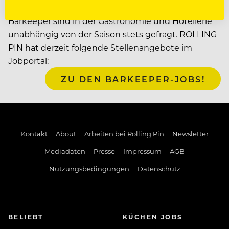
Ob in einer Kneipe, Bar, im Restaurant oder Hotel,
Barkeeper sind in der Gastronomie und Hotellerie
unabhängig von der Saison stets gefragt. ROLLING
PIN hat derzeit folgende Stellenangebote im
Jobportal:
ZU DEN BARKEEPER-JOBS!
Kontakt
About
Arbeiten bei Rolling Pin
Newsletter
Mediadaten
Presse
Impressum
AGB
Nutzungsbedingungen
Datenschutz
BELIEBT
KÜCHEN JOBS