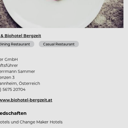
 & Biohotel Bergzeit
Dining Restaurant
Casual Restaurant
er GmbH
ftsführer
Herrmann Sammer
enzen 3
annheim, Österreich
) 5675 20704
/www.biohotel-bergzeit.at
iedschaften
otels und Change Maker Hotels