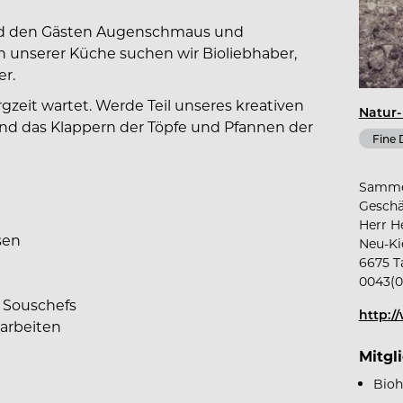
nd den Gästen Augenschmaus und
n unserer Küche suchen wir Bioliebhaber,
er.
gzeit wartet. Werde Teil unseres kreativen
Natur-
nd das Klappern der Töpfe und Pfannen der
Fine 
Samm
Geschä
Herr 
sen
Neu-Ki
6675 T
0043(0
 Souschefs
http:/
sarbeiten
Mitgl
Bioh