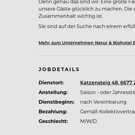
Denn genau das sind wir. Eine große Fa
unsere Gäste glücklich zu machen. Die 
Zusammenhalt wichtig ist.
Sie sind auf der Suche nach einem erf
interessanten Job? Bereit für eine neu
richtig! Wir sind glücklich, unser Team
Mehr zum Unternehmen Natur & Biohotel B
mit neuen Talenten verstärken zu kön
begeisterungsfähige Mitarbeiter. Persö
und unserer Philosophie identifizieren
JOBDETAILS
sondern Ihre Leidenschaft in der Arbeit
Statement, bewerben Sie sich für Ihren
Dienstort:
Katzensteig 48, 6677 
kreative Initiativbewerbung. Werden Sie
Anstellung:
Saison - oder Jahresste
Warum Bergzeit?
Dienstbeginn:
nach Vereinbarung
Na, darum!
Bezahlung:
Gemäß Kollektivvertra
Wir möchten, dass sich an diesem beso
Geschlecht:
M/W/D
natürlich auch unsere Mitarbeiter. Denn
man andere begeistern.