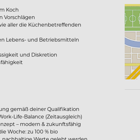
um Koch
n Vorschlägen
ie aller die Küchenbetreffenden
n Lebens- und Betriebsmitteln
sigkeit und Diskretion
fähigkeit
hlung gemäß deiner Qualifikation
Work-Life-Balance (Zeitausgleich)
nzept – modern & zukunftsfähig
die Woche: zu 100 % bio
le, nachhaltige Werte gelebt werden