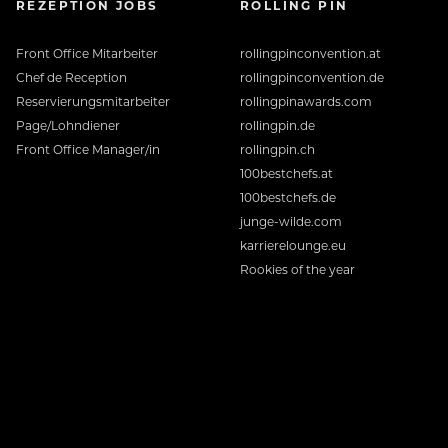
REZEPTION JOBS
ROLLING PIN
Front Office Mitarbeiter
rollingpinconvention.at
Chef de Reception
rollingpinconvention.de
Reservierungsmitarbeiter
rollingpinawards.com
Page/Lohndiener
rollingpin.de
Front Office Manager/in
rollingpin.ch
100bestchefs.at
100bestchefs.de
junge-wilde.com
karrierelounge.eu
Rookies of the year