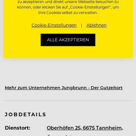
zu akzeptieren und direkt unsere Webseite besuchen zu
können, oder klicken Sie auf „Cookie-Einstellungen“, um
Ihre Cookies selbst zu verwalten.
Über Jungbrunn - Der Gutzeitort
Cookie-Einstellungen
Ablehnen
Das Hotel Jungbrunn
ALLE AKZEPTIEREN
Mehr als ein Job. Ein Ort, an dem du ankommst.
Mehr zum Unternehmen Jungbrunn - Der Gutzeitort
Mitten im Tannheimer Tal wartet kein
gewöhnlicher Arbeitsplatz auf dich. Sondern ein
Ort, an dem Menschen zusammenhalten, Ideen
wachsen und Arbeit Freude macht.
JOBDETAILS
Dienstort:
Oberhöfen 25, 6675 Tannheim,
Im Jungbrunn bist du Teil einer Crew, die