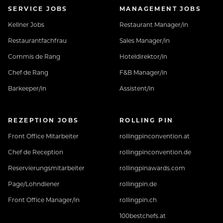
SERVICE JOBS
MANAGEMENT JOBS
Kellner Jobs
Restaurant Manager/in
Restaurantfachfrau
Sales Manager/in
Lerne uns vorab kennen: www.jungbrunn-
Commis de Rang
Hoteldirektor/in
crew.at
Chef de Rang
F&B Manager/in
Barkeeper/in
Assistent/in
REZEPTION JOBS
ROLLING PIN
Front Office Mitarbeiter
rollingpinconvention.at
Chef de Reception
rollingpinconvention.de
Reservierungsmitarbeiter
rollingpinawards.com
Page/Lohndiener
rollingpin.de
Front Office Manager/in
rollingpin.ch
100bestchefs.at