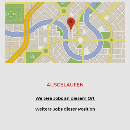
Jahresstelle mit 14 Monatsgehältern
Geregelte Arbeitszeiten und verschiedene
Arbeitszeitmodelle
3, 4 oder 5 Tage-Woche möglich
Kost und Logis frei, Unterkunft in nächster Nähe
AUSGELAUFEN
kosenfreie Nutzung des Mitarbeiterautos (bei
gültiger Fahrerlaubnis)
Weitere Jobs an diesem Ort
wöchentliche SPA-Abende
Weitere Jobs dieser Position
tägliche, kostenlose Nutzung des Fitnessraums