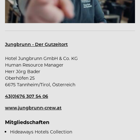
Werde Teil unserer Crew. Wir freuen uns auf
dich.
Jungbrunn - Der Gutzeitort
Hotel Jungbrunn GmbH & Co. KG
Human Resource Manager
Herr Jörg Bader
Oberhöfen 25
Das bekommst du von uns
6675 Tannheim/Tirol, Österreich
43(0)676 307 54 06
www.jungbrunn-crew.at
Familiengeführtes, modernes Unternehmen
Mitgliedschaften
Hideaways Hotels Collection
Sicherer & mehrmals ausgezeichneter Arbeitgeber