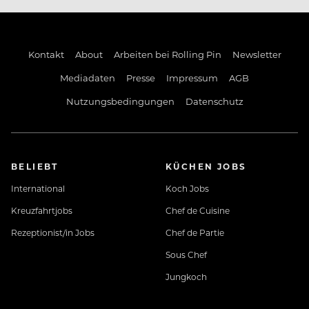
persönliche Weiterbildungsmöglichkeiten
Kontakt
About
Arbeiten bei Rolling Pin
Newsletter
Mitarbeiter-Events und – rabatte
Mediadaten
Presse
Impressum
AGB
Nutzungsbedingungen
Datenschutz
Firmenradl
BELIEBT
KÜCHEN JOBS
International
Koch Jobs
Kreuzfahrtjobs
Chef de Cuisine
Worauf wartest Du noch?
Rezeptionist/in Jobs
Chef de Partie
Sous Chef
Melde dich bei uns, wir freuen uns von Dir zu hören!
Jungkoch