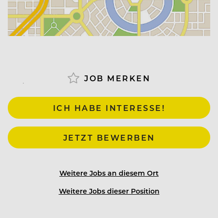
Dirndl & Lederhose sind dir zu unbequem?
Bei uns bist du smart casual unterwegs – ganz
JOB MERKEN
ohne Puffärmel und Stutzen.
ICH HABE INTERESSE!
Schneeschaufeln ist nicht dein Ding?
Bei uns gibt’s kostenlose Tiefgaragenplätze für alle
JETZT BEWERBEN
Mitarbeiter:innen.
Weitere Jobs an diesem Ort
Sporteln macht dir Spaß?
Weitere Jobs dieser Position
Bei uns warten E-Bikes zum Ausleihen und lässige
Bergbahn-Benefits.