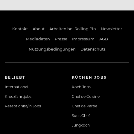
Keine Lust auf fade Mittagsjause?
Kontakt
About
Arbeiten bei Rolling Pin
Newsletter
Bei uns gibt’s täglich ein richtiges Mittagessen
Mediadaten
Presse
Impressum
AGB
kostenlos – lecker und regional.
Nutzungsbedingungen
Datenschutz
Durst?
Bei uns sind alle alkoholfreien Getränke gratis.
BELIEBT
KÜCHEN JOBS
International
Koch Jobs
Ohne Kaffee läuft bei dir nix?
Kreuzfahrtjobs
Chef de Cuisine
Rezeptionist/in Jobs
Chef de Partie
Bei uns bekommst du beste Kaffeekreationen –
Sous Chef
einfach so.
Jungkoch