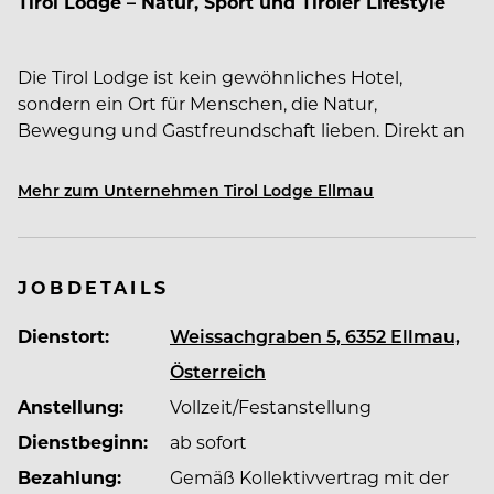
Tirol Lodge – Natur, Sport und Tiroler Lifestyle
Die Tirol Lodge ist kein gewöhnliches Hotel,
sondern ein Ort für Menschen, die Natur,
Bewegung und Gastfreundschaft lieben. Direkt an
der Talstation der Bergbahnen Ellmau-Going
gelegen, mitten im Herzen der Tiroler Alpen und
Mehr zum Unternehmen Tirol Lodge Ellmau
mit Blick auf den Wilden Kaiser, verbinden wir
modernes Design in Holzbauweise mit alpiner
Lebensfreude und sportlicher Leichtigkeit.
JOBDETAILS
Dienstort:
Weissachgraben 5, 6352 Ellmau,
Warum wir ein Top-Arbeitgeber sind
Österreich
Anstellung:
Vollzeit/Festanstellung
Einzigartige Lage:
Direkt an der Talstation in eine
der größten Skigebiete Österreichs mit
Dienstbeginn:
ab sofort
atemberaubender Natur.
Bezahlung:
Gemäß Kollektivvertrag mit der