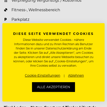
Verpflegung Vergünstigt / Kostenlos
Fitness-, Wellnessbereich
Parkplatz
Tickets für öffentliche Verkehrsmittel
DIESE SEITE VERWENDET COOKIES
Ski/Bergbahntickets
Diese Website verwendet Cookies - nähere
Informationen dazu und zu Ihren Rechten als Benutzer
Zusatzversicherung
finden Sie in unserer Datenschutzerklärung am Ende
der Seite. Klicken Sie auf „Alle Akzeptieren“, um Cookies
zu akzeptieren und direkt unsere Webseite besuchen zu
Mitarbeiterevents
können, oder klicken Sie auf „Cookie-Einstellungen“, um
Ihre Cookies selbst zu verwalten.
Bonifikation / Prämienmodelle
Cookie-Einstellungen
Ablehnen
Weiterbildungsprogramm
ALLE AKZEPTIEREN
Über Tirol Lodge Ellmau