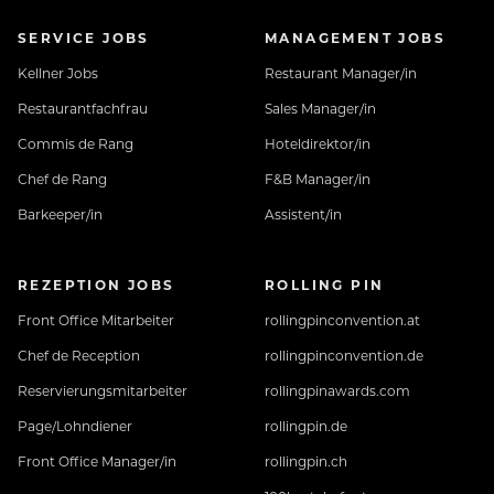
Pyjama-Style nur daheim?
SERVICE JOBS
MANAGEMENT JOBS
Bei uns gibt’s Personalunterkünfte für dich allein.
Kellner Jobs
Restaurant Manager/in
Restaurantfachfrau
Sales Manager/in
Commis de Rang
Hoteldirektor/in
Chef de Rang
F&B Manager/in
Barkeeper/in
Assistent/in
Vorfreude auf deinen neuen Job?
REZEPTION JOBS
ROLLING PIN
Dann bewirb dich jetzt – wir freuen uns auf dich!
Front Office Mitarbeiter
rollingpinconvention.at
Chef de Reception
rollingpinconvention.de
Reservierungsmitarbeiter
rollingpinawards.com
Page/Lohndiener
rollingpin.de
Front Office Manager/in
rollingpin.ch