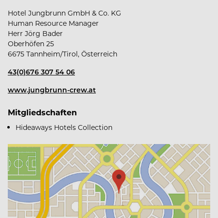
Hotel Jungbrunn GmbH & Co. KG
Human Resource Manager
Herr Jörg Bader
Oberhöfen 25
Das bekommst du von uns
6675 Tannheim/Tirol, Österreich
43(0)676 307 54 06
www.jungbrunn-crew.at
Familiengeführtes, modernes Unternehmen
Mitgliedschaften
Hideaways Hotels Collection
Sicherer & mehrmals ausgezeichneter Arbeitgeber
Jahresstelle mit 14 Monatsgehältern
Geregelte Arbeitszeiten und verschiedene
Arbeitszeitmodelle