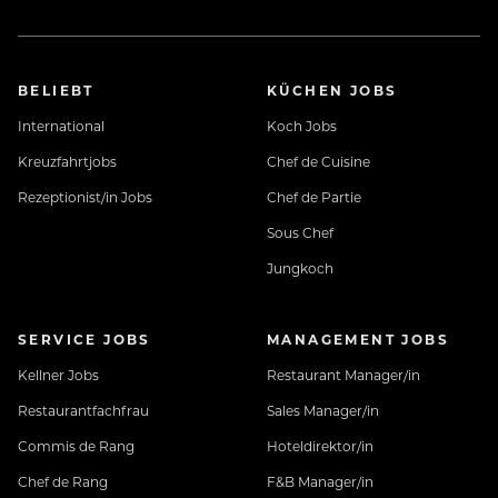
BELIEBT
KÜCHEN JOBS
International
Koch Jobs
Kreuzfahrtjobs
Chef de Cuisine
Worauf wartest Du noch?
Rezeptionist/in Jobs
Chef de Partie
Sous Chef
Melde dich bei uns, wir freuen uns von Dir zu hören!
Jungkoch
SERVICE JOBS
MANAGEMENT JOBS
Kellner Jobs
Restaurant Manager/in
Restaurantfachfrau
Sales Manager/in
Lerne uns vorab kennen: www.jungbrunn-
Commis de Rang
Hoteldirektor/in
crew.at
Chef de Rang
F&B Manager/in