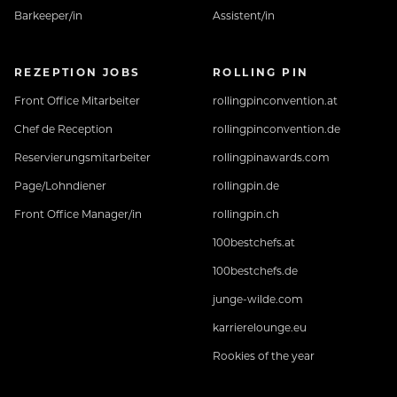
Barkeeper/in
Assistent/in
REZEPTION JOBS
ROLLING PIN
Front Office Mitarbeiter
rollingpinconvention.at
Chef de Reception
rollingpinconvention.de
Reservierungsmitarbeiter
rollingpinawards.com
Page/Lohndiener
rollingpin.de
Front Office Manager/in
rollingpin.ch
100bestchefs.at
100bestchefs.de
junge-wilde.com
karrierelounge.eu
Rookies of the year