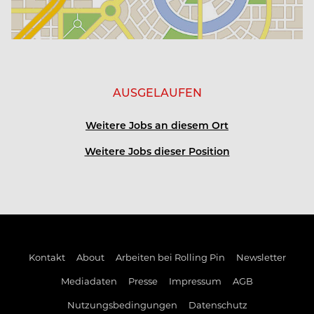
3, 4 oder 5 Tage-Woche möglich
Kost und Logis frei, Unterkunft in nächster Nähe
AUSGELAUFEN
kosenfreie Nutzung des Mitarbeiterautos (bei
gültiger Fahrerlaubnis)
Weitere Jobs an diesem Ort
wöchentliche SPA-Abende
Weitere Jobs dieser Position
tägliche, kostenlose Nutzung des Fitnessraums
persönliche Weiterbildungsmöglichkeiten
Kontakt
About
Arbeiten bei Rolling Pin
Newsletter
Mitarbeiter-Events und – rabatte
Mediadaten
Presse
Impressum
AGB
Nutzungsbedingungen
Datenschutz
Firmenradl