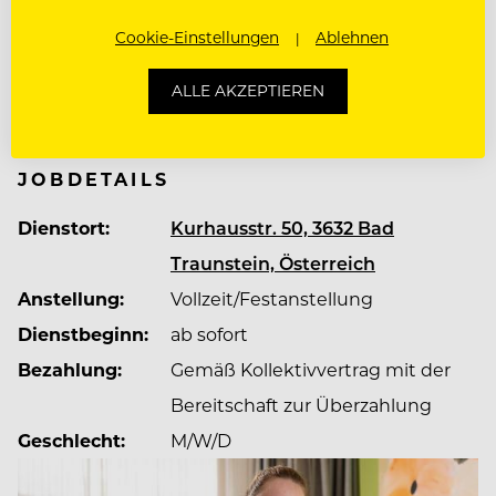
ganz Österreich.
Cookie-Einstellungen
Ablehnen
Mehr zum Unternehmen Vivea Hotel - Bad Traunstein
ALLE AKZEPTIEREN
Mit knapp 1.200 Mitarbeitenden stehen Mensch
und Gesundheit im Mittelpunkt, nicht nur die
Gäste, sondern auch unsere Mitarbeitenden. Das
Unternehmen legt großen Wert auf Verlässlichkeit,
JOBDETAILS
Handschlagqualität, positive Arbeitsatmosphäre,
Dienstort:
Kurhausstr. 50, 3632 Bad
geregelte Arbeitszeiten und ein ständig
wachsendes Benefit-System. So gelang 2022
Traunstein, Österreich
erneut die Zertifizierung zur „Top Company“ im
Anstellung:
Vollzeit/Festanstellung
Bereich Mitarbeitenden Zufriedenheit.
Dienstbeginn:
ab sofort
Bezahlung:
Gemäß Kollektivvertrag mit der
Bereitschaft zur Überzahlung
Geschlecht:
M/W/D