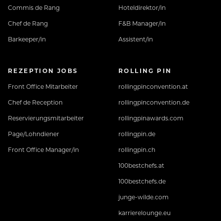
Commis de Rang
Hoteldirektor/in
Chef de Rang
F&B Manager/in
Barkeeper/in
Assistent/in
REZEPTION JOBS
ROLLING PIN
Front Office Mitarbeiter
rollingpinconvention.at
Chef de Reception
rollingpinconvention.de
Reservierungsmitarbeiter
rollingpinawards.com
Page/Lohndiener
rollingpin.de
Front Office Manager/in
rollingpin.ch
100bestchefs.at
100bestchefs.de
junge-wilde.com
karrierelounge.eu