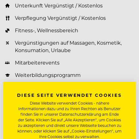
Unterkunft Vergünstigt / Kostenlos
Verpflegung Vergünstigt / Kostenlos
Fitness-, Wellnessbereich
Vergünstigungen auf Massagen, Kosmetik,
Konsumation, Urlaube
Mitarbeiterevents
Weiterbildungsprogramm
DIESE SEITE VERWENDET COOKIES
Über Vivea Hotel - Bad Traunstein
Diese Website verwendet Cookies - nähere
Informationen dazu und zu Ihren Rechten als Benutzer
Die renommierten Vivea 4* Hotels sind seit mehr
finden Sie in unserer Datenschutzerklärung am Ende
der Seite. Klicken Sie auf „Alle Akzeptieren“, um Cookies
als 30 Jahren ein nicht nur in der
zu akzeptieren und direkt unsere Webseite besuchen zu
Gesundheitsbranche bekanntes familiengeführtes
können, oder klicken Sie auf „Cookie-Einstellungen“, um
Unternehmen mit neun Standorten in nahezu
Ihre Cookies selbst zu verwalten.