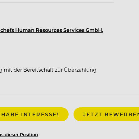
sskreuzfahrten. Als erfahrener Partner im
naler Reedereien bietet sea chefs
Bord von Kreuzfahrtschiffen im Premium- bis
ea chefs Human Resources Services GmbH,
deine
#WorldClassMoments
!
g
g mit der Bereitschaft zur Überzahlung
 HABE INTERESSE!
JETZT BEWERBE
s dieser Position