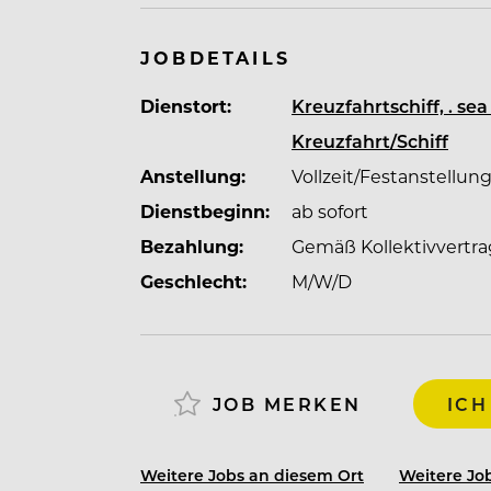
Expeditionsreisen, Luxusreisen oder Flu
Hotel- und Crew-Management internatio
einzigartige Karrieremöglichkeiten an 
JOBDETAILS
hin zum Luxussegment.
Dienstort:
Kreuzfahrtschiff, . s
Kreuzfahrt/Schiff
Entdecke mit uns die Welt und erlebe 
Anstellung:
Vollzeit/Festanstellun
Dienstbeginn:
ab sofort
Bezahlung:
Gemäß Kollektivvertra
Geschlecht:
M/W/D
JOB MERKEN
ICH
Weitere Jobs an diesem Ort
Weitere Job