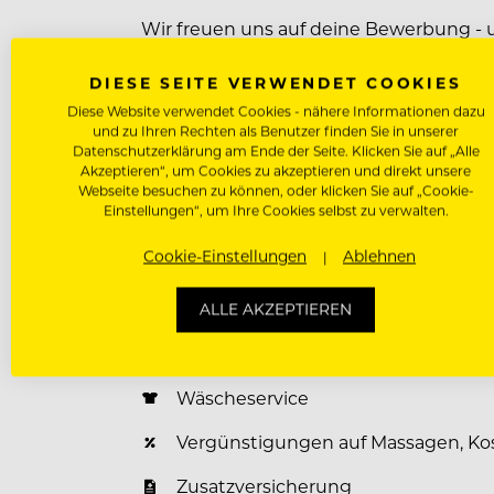
Wir freuen uns auf deine Bewerbung - u
Nationalität, ethnischen Herkunft, Rel
Orientierung. Bitte bewirb dich ausschli
DIESE SEITE VERWENDET COOKIES
Diese Website verwendet Cookies - nähere Informationen dazu
Website
|
Instagram
|
Facebook
|
und zu Ihren Rechten als Benutzer finden Sie in unserer
Datenschutzerklärung am Ende der Seite. Klicken Sie auf „Alle
Akzeptieren“, um Cookies zu akzeptieren und direkt unsere
Webseite besuchen zu können, oder klicken Sie auf „Cookie-
Einstellungen“, um Ihre Cookies selbst zu verwalten.
Benefits für unsere Mitarbeiter
Cookie-Einstellungen
Ablehnen
Unterkunft Vergünstigt / Kostenlos
Verpflegung Vergünstigt / Kostenlo
ALLE AKZEPTIEREN
Fitness-, Wellnessbereich
Wäscheservice
Vergünstigungen auf Massagen, Ko
Zusatzversicherung