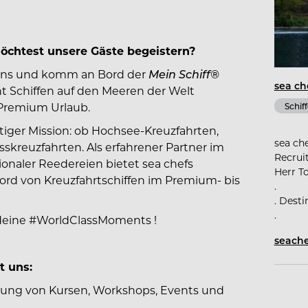
chtest unsere Gäste begeistern?
bens und komm an Bord der
Mein Schiff®
sea ch
acht Schiffen auf den Meeren der Welt
Premium Urlaub.
Schiff
ältiger Mission: ob Hochsee-Kreuzfahrten,
sea ch
sskreuzfahrten. Als erfahrener Partner im
Recrui
naler Reedereien bietet sea chefs
Herr T
Bord von Kreuzfahrtschiffen im Premium- bis
.
. Desti
.
deine
#WorldClassMoments
!
seach
t uns:
tung von Kursen, Workshops, Events und