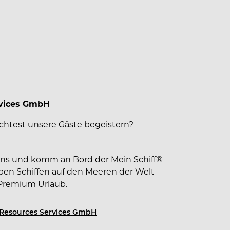
rvices GmbH
htest unsere Gäste begeistern?
ens und komm an Bord der Mein Schiff®
sieben Schiffen auf den Meeren der Welt
Premium Urlaub.
Resources Services GmbH
ltiger Mission: ob Hochsee-Kreuzfahrten,