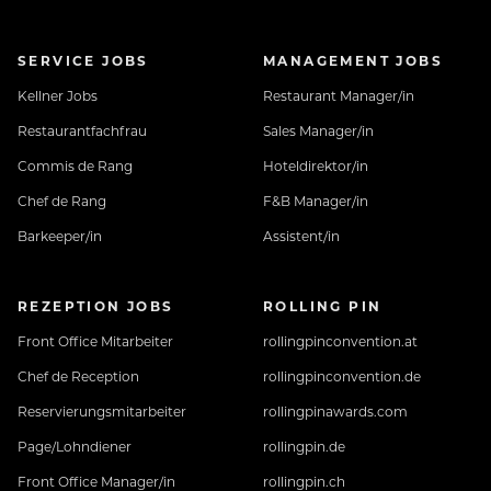
SERVICE JOBS
MANAGEMENT JOBS
Kellner Jobs
Restaurant Manager/in
Restaurantfachfrau
Sales Manager/in
Commis de Rang
Hoteldirektor/in
Chef de Rang
F&B Manager/in
Barkeeper/in
Assistent/in
REZEPTION JOBS
ROLLING PIN
Front Office Mitarbeiter
rollingpinconvention.at
Chef de Reception
rollingpinconvention.de
Reservierungsmitarbeiter
rollingpinawards.com
Page/Lohndiener
rollingpin.de
Front Office Manager/in
rollingpin.ch