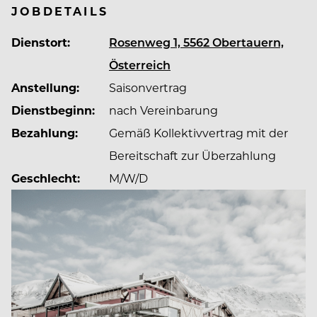
JOBDETAILS
Dienstort:
Rosenweg 1, 5562 Obertauern,
Kulinarisch steht das Rigele Royal für eine moderne
Alpine Cuisine, die Regionalität, Qualität und
Österreich
handwerkliche Präzision in den Mittelpunkt stellt.
Anstellung:
Saisonvertrag
Im mehrfach ausgezeichneten Restaurant Fritz &
Dienstbeginn:
nach Vereinbarung
Friedrich sowie im Rahmen der Gourmet-
Halbpension erleben Gäste Genuss auf höchstem
Bezahlung:
Gemäß Kollektivvertrag mit der
Niveau.
Bereitschaft zur Überzahlung
Geschlecht:
M/W/D