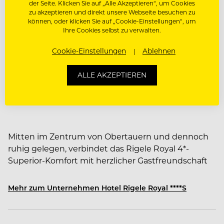
der Seite. Klicken Sie auf „Alle Akzeptieren“, um Cookies
zu akzeptieren und direkt unsere Webseite besuchen zu
Mitarbeiterevents
können, oder klicken Sie auf „Cookie-Einstellungen“, um
Ihre Cookies selbst zu verwalten.
Bonifikation / Prämienmodelle
Cookie-Einstellungen
Ablehnen
ALLE AKZEPTIEREN
Über Hotel Rigele Royal ****S
DAS HOTEL RIGELE ROYAL
Mitten im Zentrum von Obertauern und dennoch
ruhig gelegen, verbindet das Rigele Royal 4*-
Superior-Komfort mit herzlicher Gastfreundschaft
und gelebter Genusskultur. Das Haus verfügt über
58 Zimmer und Suiten und bietet seinen Gästen
Mehr zum Unternehmen Hotel Rigele Royal ****S
neben einem großzügigen Wellnessbereich,
Fitnessstudio und hauseigenem Friseur zahlreiche
Möglichkeiten zum Entspannen und Wohlfühlen.