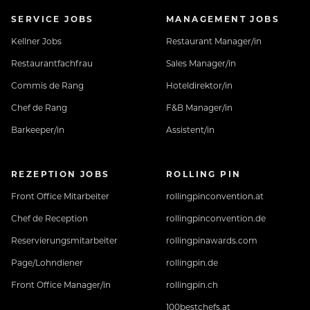
SERVICE JOBS
MANAGEMENT JOBS
Kellner Jobs
Restaurant Manager/in
Restaurantfachfrau
Sales Manager/in
Commis de Rang
Hoteldirektor/in
Chef de Rang
F&B Manager/in
Barkeeper/in
Assistent/in
REZEPTION JOBS
ROLLING PIN
Front Office Mitarbeiter
rollingpinconvention.at
Chef de Reception
rollingpinconvention.de
Reservierungsmitarbeiter
rollingpinawards.com
Page/Lohndiener
rollingpin.de
Front Office Manager/in
rollingpin.ch
100bestchefs.at