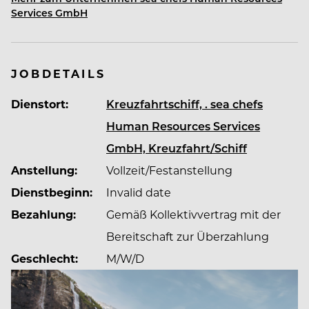
Premium Urlaub.
Services GmbH
Dein Arbeitgeber sea chefs -
auf vielfältiger
Mission: ob Hochsee-Kreuzfahrten,
JOBDETAILS
Expeditionsreisen, Luxusreisen oder
Dienstort:
Kreuzfahrtschiff, . sea chefs
Flusskreuzfahrten. Als erfahrener Partner im Hotel-
und Crew-Management internationaler Reedereien
Human Resources Services
bietet sea chefs einzigartige Karrieremöglichkeiten
GmbH, Kreuzfahrt/Schiff
an Bord von Kreuzfahrtschiffen im Premium- bis hin
Anstellung:
Vollzeit/Festanstellung
zum Luxussegment.
Dienstbeginn:
Invalid date
Bezahlung:
Gemäß Kollektivvertrag mit der
Entdecke mit uns die Welt und erlebe deine
#WorldClassMoments
Bereitschaft zur Überzahlung
!
Geschlecht:
M/W/D