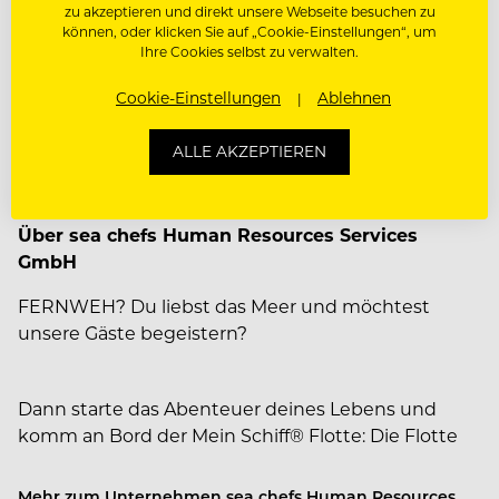
Zusatzversicherung
zu akzeptieren und direkt unsere Webseite besuchen zu
können, oder klicken Sie auf „Cookie-Einstellungen“, um
Paten-& Mentorenprogramm
Ihre Cookies selbst zu verwalten.
Mitarbeiterevents
Cookie-Einstellungen
Ablehnen
Weiterbildungsprogramm
ALLE AKZEPTIEREN
Über sea chefs Human Resources Services
GmbH
FERNWEH? Du liebst das Meer und möchtest
unsere Gäste begeistern?
Dann starte das Abenteuer deines Lebens und
komm an Bord der Mein Schiff® Flotte: Die Flotte
ist mittlerweile mit sieben Schiffen auf den Meeren
der Welt unterwegs und steht für zeitgemäßen
Mehr zum Unternehmen sea chefs Human Resources