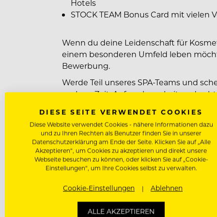
Hotels
STOCK TEAM Bonus Card mit vielen Vo
Wenn du deine Leidenschaft für Kosmet
einem besonderen Umfeld leben möchtes
Bewerbung.
Werde Teil unseres SPA-Teams und sche
suchen: Zeit, Aufmerksamkeit und ech
DIESE SEITE VERWENDET COOKIES
Diese Website verwendet Cookies - nähere Informationen dazu
STOCK resort *****s
und zu Ihren Rechten als Benutzer finden Sie in unserer
Dorf 142
Datenschutzerklärung am Ende der Seite. Klicken Sie auf „Alle
A-6292 Finkenberg/Zillertal/Tirol
Akzeptieren“, um Cookies zu akzeptieren und direkt unsere
Webseite besuchen zu können, oder klicken Sie auf „Cookie-
Ansprechperson: Romana Nill
Einstellungen“, um Ihre Cookies selbst zu verwalten.
Telefonnummer: +43 5285 6775 511
E-Mail-Adresse: bewerbung@stock.at
Cookie-Einstellungen
Ablehnen
ALLE AKZEPTIEREN