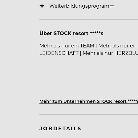
Weiterbildungsprogramm
Über STOCK resort *****s
Mehr als nur ein TEAM | Mehr als nur e
LEIDENSCHAFT | Mehr als nur HERZBL
Unsere Philosophie:
Mehr zum Unternehmen STOCK resort *****
"Mit den
Füßen
am
Boden,
JOBDETAILS
mit dem
Kopf
in den
Visionen,