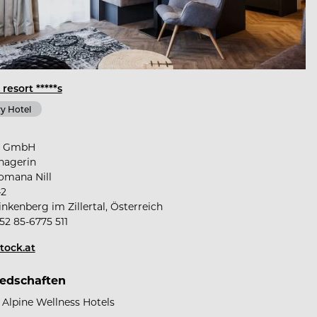
resort *****s
y Hotel
K GmbH
nagerin
omana Nill
42
nkenberg im Zillertal, Österreich
52 85-6775 511
tock.at
iedschaften
 Alpine Wellness Hotels