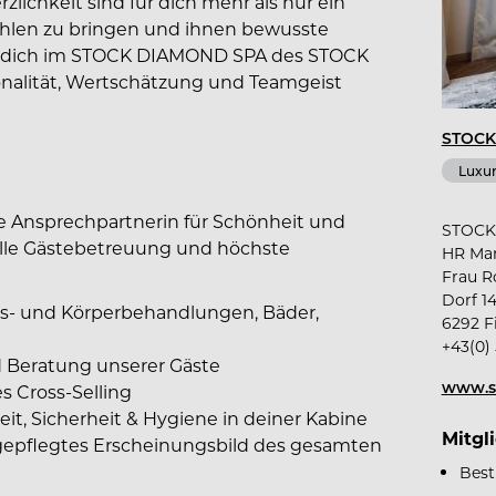
lichkeit sind für dich mehr als nur ein
ahlen zu bringen und ihnen bewusste
t dich im STOCK DIAMOND SPA des STOCK
ionalität, Wertschätzung und Teamgeist
STOCK 
Luxur
ale Ansprechpartnerin für Schönheit und
STOC
elle Gästebetreuung und höchste
HR Ma
Frau R
Dorf 1
ts- und Körperbehandlungen, Bäder,
6292 Fi
+43(0) 
d Beratung unserer Gäste
www.s
s Cross-Selling
it, Sicherheit & Hygiene in deiner Kabine
Mitgl
epflegtes Erscheinungsbild des gesamten
Best