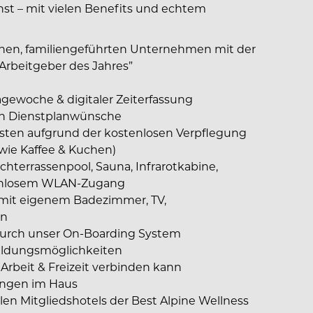
st – mit vielen Benefits und echtem
rnen, familiengeführten Unternehmen mit der
Arbeitgeber des Jahres”
agewoche & digitaler Zeiterfassung
ch Dienstplanwünsche
sten aufgrund der kostenlosen Verpflegung
wie Kaffee & Kuchen)
chterrassenpool, Sauna, Infrarotkabine,
tenlosem WLAN-Zugang
it eigenem Badezimmer, TV,
on
 durch unser On-Boarding System
bildungsmöglichkeiten
Arbeit & Freizeit verbinden kann
tungen im Haus
en Mitgliedshotels der Best Alpine Wellness