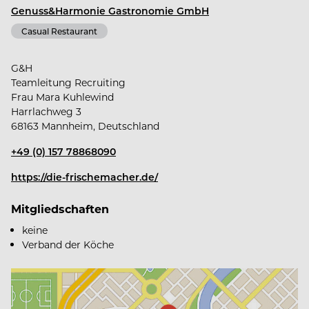
Wir sind ein Team aus kreativen Kulinarikprofis das
Genuss&Harmonie Gastronomie GmbH
mit Leidenschaft und Verlässlichkeit nach
Casual Restaurant
Begeisterung strebt.
G&H
Wir sehen dort Geschmackserlebnisse, wo andere
Teamleitung Recruiting
Frau Mara Kuhlewind
nur Zutaten sehen.
Harrlachweg 3
68163 Mannheim, Deutschland
Unser Erfolgsrezept ist Frische.
+49 (0) 157 78868090
https://die-frischemacher.de/
Wir verstehen Lebensmittel als Grundlage für
Mitgliedschaften
Gesundheit.
keine
Verband der Köche
Wir kochen als Team um zu inspirieren,
Innovationen hervorzubringen und gemeinsam zu
wachsen. Wir kennen die Bedürfnisse unserer
Gäste und setzen revolutionäre Trends.