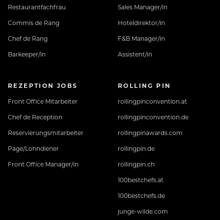
Restaurantfachfrau
Sales Manager/in
Commis de Rang
Hoteldirektor/in
Chef de Rang
F&B Manager/in
Barkeeper/in
Assistent/in
REZEPTION JOBS
ROLLING PIN
Front Office Mitarbeiter
rollingpinconvention.at
Chef de Reception
rollingpinconvention.de
Reservierungsmitarbeiter
rollingpinawards.com
Page/Lohndiener
rollingpin.de
Front Office Manager/in
rollingpin.ch
100bestchefs.at
100bestchefs.de
junge-wilde.com