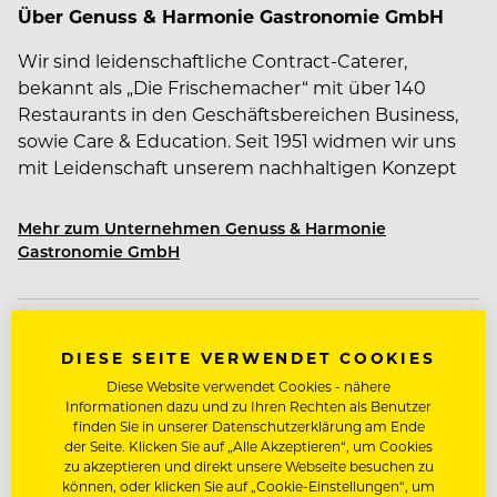
Über Genuss & Harmonie Gastronomie GmbH
Wir sind leidenschaftliche Contract-Caterer,
bekannt als „Die Frischemacher“ mit über 140
Restaurants in den Geschäftsbereichen Business,
sowie Care & Education. Seit 1951 widmen wir uns
mit Leidenschaft unserem nachhaltigen Konzept
daher liegt unser Fokus auf einer individuellen
Frischküche, saisonalen und regionalen Zutaten,
Mehr zum Unternehmen Genuss & Harmonie
echter Handwerkskunst und dem Verzicht auf
Gastronomie GmbH
Geschmacksverstärker und von uns zugesetzten
Zusatzstoffen.
JOBDETAILS
DIESE SEITE VERWENDET COOKIES
Qualität, Gastfreundschaft, Service und
Diese Website verwendet Cookies - nähere
Dienstort:
Daimlerstraße 1, 71563
Kundenzufriedenheit stehen bei uns an erster
Informationen dazu und zu Ihren Rechten als Benutzer
finden Sie in unserer Datenschutzerklärung am Ende
Stelle, ergänzt durch gesundheitsorientierte und
Affalterbach, Deutschland
der Seite. Klicken Sie auf „Alle Akzeptieren“, um Cookies
maßgeschneiderte Konzepte.
zu akzeptieren und direkt unsere Webseite besuchen zu
Anstellung:
Vollzeit/Festanstellung
können, oder klicken Sie auf „Cookie-Einstellungen“, um