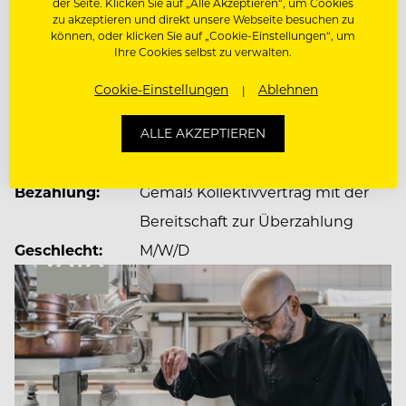
der Seite. Klicken Sie auf „Alle Akzeptieren“, um Cookies
Design und ausgezeichneter Kulinarik.
zu akzeptieren und direkt unsere Webseite besuchen zu
JOBDETAILS
können, oder klicken Sie auf „Cookie-Einstellungen“, um
Ihre Cookies selbst zu verwalten.
Dienstort:
Kühtai HNr. 47b, 6183 Kühtai,
In unserem Headoffice in Kematen sind unsere
Cookie-Einstellungen
Ablehnen
unterschiedlichen Unternehmensbereiche von
Österreich
Construction oder IT über Finance und HR bis
Anstellung:
Vollzeit/Festanstellung
ALLE AKZEPTIEREN
Commercial angesiedelt.
Dienstbeginn:
nach Vereinbarung
Bezahlung:
Gemäß Kollektivvertrag mit der
Bei uns zählt, was dich ausmacht – deine Energie,
Bereitschaft zur Überzahlung
deine Persönlichkeit, dein Potenzial.
Geschlecht:
M/W/D
Gemeinsam lachen, Neues ausprobieren und
Talente entdecken, von denen du vielleicht selbst
noch nichts wusstest.
Du arbeitest bei uns nicht nur mit, sondern bringst