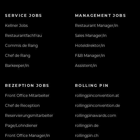
SERVICE JOBS
MANAGEMENT JOBS
Kellner Jobs
Restaurant Manager/in
Restaurantfachfrau
Sales Manager/in
Commis de Rang
Hoteldirektor/in
Chef de Rang
F&B Manager/in
Barkeeper/in
Assistent/in
REZEPTION JOBS
ROLLING PIN
Front Office Mitarbeiter
rollingpinconvention.at
Chef de Reception
rollingpinconvention.de
Reservierungsmitarbeiter
rollingpinawards.com
Page/Lohndiener
rollingpin.de
Front Office Manager/in
rollingpin.ch