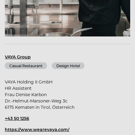
dich aktiv ein, entwickelst dich weiter, wächst mit
uns und wirst Teil des VAYA-Teams.
Ob an einem unserer Hotelstandorte oder als
Mitarbeiter*in in unserem Headoffice: die
Karrieremöglichkeiten bei VAYA sind vielfältig.
VAYA Group
Gemeinsam gestalten wir besondere Momente -
Casual Restaurant
Design Hotel
wir freuen uns auf Dich!
VAYA Holding II GmbH
HR Assistent
Frau Denise Karbon
Dr.-Helmut-Marsoner-Weg 3c
6175 Kematen in Tirol, Österreich
+43 50 1256
https://www.wearevaya.com/