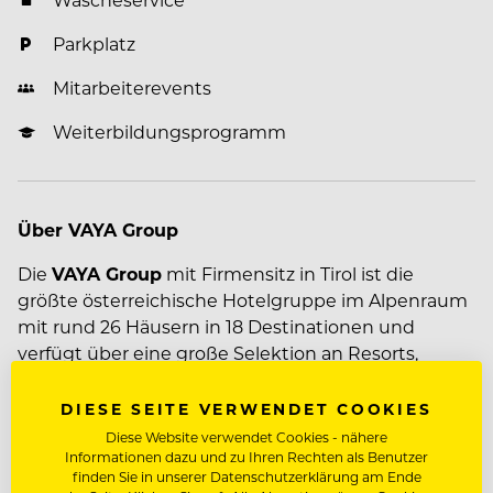
Parkplatz
Mitarbeiterevents
Weiterbildungsprogramm
Über VAYA Group
Die
VAYA Group
mit Firmensitz in Tirol ist die
größte österreichische Hotelgruppe im Alpenraum
mit rund 26 Häusern in 18 Destinationen und
verfügt über eine große Selektion an Resorts,
Apartments, einzigartigen Designhotels und
individuellen Betrieben in den beliebtesten
DIESE SEITE VERWENDET COOKIES
Winter- und Sommersportregionen in Tirol und
Diese Website verwendet Cookies - nähere
Mehr zum Unternehmen VAYA Group
Salzburg. Der Fokus liegt auf erstklassigem Urlaubs-
Informationen dazu und zu Ihren Rechten als Benutzer
finden Sie in unserer Datenschutzerklärung am Ende
und Wohnkomfort in Top-Lagen, hochwertigem