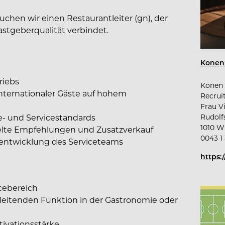
uchen wir einen Restaurantleiter (gn), der
astgeberqualität verbindet.
Konen
riebs
Konen
ternationaler Gäste auf hohem
Recrui
Frau V
ne- und Servicestandards
Rudolfs
1010 W
elte Empfehlungen und Zusatzverkauf
0043 1
entwicklung des Serviceteams
https:
cebereich
 leitenden Funktion in der Gastronomie oder
ivationsstärke