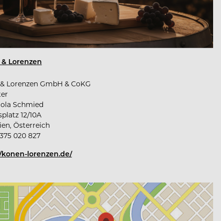
 & Lorenzen
 & Lorenzen GmbH & CoKG
ter
iola Schmied
platz 12/10A
ien, Österreich
 375 020 827
//konen-lorenzen.de/