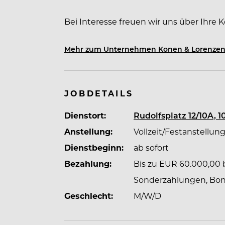
Bei Interesse freuen wir uns über Ihre
mitteilen zu können.
Mehr zum Unternehmen Konen & Lorenze
Als eines der international führenden
Personalvermittlung haben wir seit der
jeden einzelnen unserer langjährigen M
JOBDETAILS
unseren Kunden und Bewerbern bestätig
Dienstort:
Rudolfsplatz 12/10A, 1
getroffen zu haben.
Anstellung:
Vollzeit/Festanstellun
Dienstbeginn:
ab sofort
Unsere Vision ist es, jedem unserer Ku
international, zur Seite zu stehen und 
Bezahlung:
Bis zu EUR 60.000,00 br
vollständig zu erfüllen und sogar zu übe
Sonderzahlungen, Bonif
Geschlecht:
M/W/D