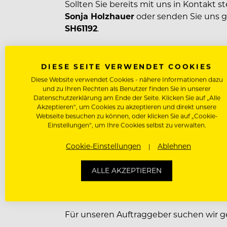
Sollten Sie bereits mit uns in Kontakt s
Sonja Holzhauer
oder senden Sie uns g
SH61192
.
Das Dienstverhältnis unterliegt dem Kol
DIESE SEITE VERWENDET COOKIES
Gastgewerbes, mit einem Bruttojahrese
Diese Website verwendet Cookies - nähere Informationen dazu
und zu Ihren Rechten als Benutzer finden Sie in unserer
Datenschutzerklärung am Ende der Seite. Klicken Sie auf „Alle
Akzeptieren“, um Cookies zu akzeptieren und direkt unsere
Wir freuen uns auf Ihre Bewerbung!
Webseite besuchen zu können, oder klicken Sie auf „Cookie-
Einstellungen“, um Ihre Cookies selbst zu verwalten.
Cookie-Einstellungen
Ablehnen
Über Konen & Lorenzen
ALLE AKZEPTIEREN
Bereit für etwas Neues?
Für unseren Auftraggeber suchen wir g