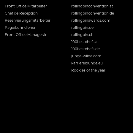
Front Office Mitarbeiter
rollingpinconvention.at
Chef de Reception
rollingpinconvention.de
Reservierungsmitarbeiter
rollingpinawards.com
Page/Lohndiener
rollingpin.de
Front Office Manager/in
rollingpin.ch
100bestchefs.at
100bestchefs.de
junge-wilde.com
karrierelounge.eu
Rookies of the year