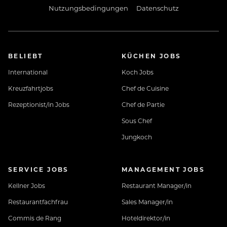
Deine Vorteile:
Nutzungsbedingungen
Datenschutz
BELIEBT
KÜCHEN JOBS
Sicherer Arbeitsplatz in einem familiengeführten
Unternehmen mit vielseitigen Arbeitsbereichen
International
Koch Jobs
(Ganzjahresstellen nach Wunsch & Vereinbarung)
Kreuzfahrtjobs
Chef de Cuisine
Rezeptionist/in Jobs
Chef de Partie
Top-ausgestattete Mitarbeiterunterkunft: Bad/WC,
Sous Chef
Wohn-Schlafraum, W-LAN, TV...
Jungkoch
Kostenfreie Mitarbeiterverpflegung - 7 Tage die
Woche, auch an arbeitsfreien Tagen
SERVICE JOBS
MANAGEMENT JOBS
Kellner Jobs
Restaurant Manager/in
Gratis Benutzung unseres „Village Gyms“
Restaurantfachfrau
Sales Manager/in
Commis de Rang
Hoteldirektor/in
Neuhaus BONUS CARD für Rabatt bei unseren