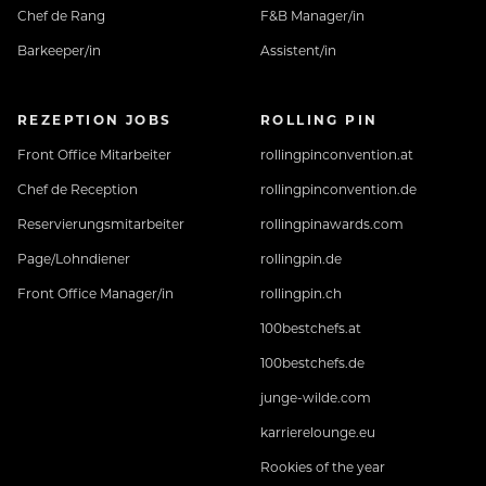
Chef de Rang
F&B Manager/in
Partnern in der Region
Barkeeper/in
Assistent/in
13. Und 14. Entgelt aliquot nach KV
REZEPTION JOBS
ROLLING PIN
Bezahlung laut Kollektiv – Bereitschaft zur
Front Office Mitarbeiter
rollingpinconvention.at
Überbezahlung nach Qualifikation und Erfahrung
Chef de Reception
rollingpinconvention.de
Reservierungsmitarbeiter
rollingpinawards.com
und vieles mehr findest du hier:
https://www.neuhaus-zillertal.com/specials/karriere/
Page/Lohndiener
rollingpin.de
Front Office Manager/in
rollingpin.ch
100bestchefs.at
Interessiert? Dann zeig uns dein Potential und
100bestchefs.de
bewirb dich jetzt!
Wir freuen uns über die
junge-wilde.com
Zusendung deiner vollständigen
karrierelounge.eu
Bewerbungsunterlagen per E-Mail an
j.moigg@neuhaus-zillertal.com oder
Rookies of the year