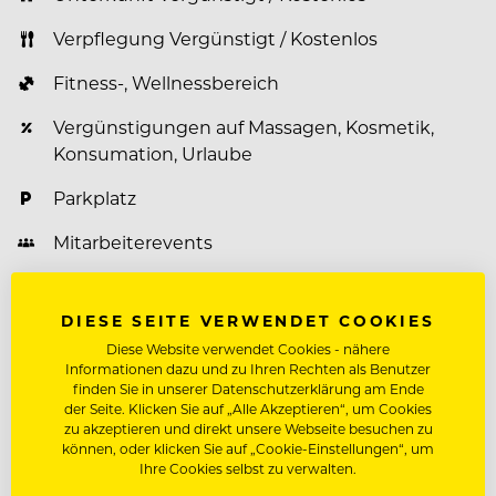
Verpflegung Vergünstigt / Kostenlos
Fitness-, Wellnessbereich
Vergünstigungen auf Massagen, Kosmetik,
Konsumation, Urlaube
Parkplatz
Mitarbeiterevents
Weiterbildungsprogramm
DIESE SEITE VERWENDET COOKIES
Diese Website verwendet Cookies - nähere
Informationen dazu und zu Ihren Rechten als Benutzer
Über Neuhaus Zillertal Resort & ElisabethHotel
finden Sie in unserer Datenschutzerklärung am Ende
der Seite. Klicken Sie auf „Alle Akzeptieren“, um Cookies
Hoch hinaus geht's nicht nur in der Zillertaler
zu akzeptieren und direkt unsere Webseite besuchen zu
können, oder klicken Sie auf „Cookie-Einstellungen“, um
Bergwelt. Auch im Neuhaus Zillertal Resort und
Ihre Cookies selbst zu verwalten.
ElisabethHotel in Mayrhofen steht einer steilen