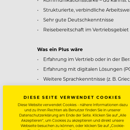
• Strukturierte, verbindliche Arbeitswe
• Sehr gute Deutschkenntnisse
• Reisebereitschaft im Vertriebsgebiet
Was ein Plus wäre
• Erfahrung im Vertrieb oder in der Be
• Erfahrung mit digitalen Lösungen (P
• Weitere Sprachkenntnisse (z. B. Griech
• CRM-Erfahrung
DIESE SEITE VERWENDET COOKIES
Diese Website verwendet Cookies - nähere Informationen dazu
Was wir bieten
und zu Ihren Rechten als Benutzer finden Sie in unserer
Datenschutzerklärung am Ende der Seite. Klicken Sie auf „Alle
• Unbefristete Festanstellung
Akzeptieren“, um Cookies zu akzeptieren und direkt unsere
Webseite besuchen zu können, oder klicken Sie auf „Cookie-
• Fixgehalt 36.000–48.000 € (abhängig 