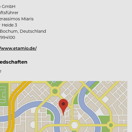
o GmbH
ftsführer
erassimos Miaris
r Heide 3
Bochum, Deutschland
7994100
//www.etamio.de/
iedschaften
e