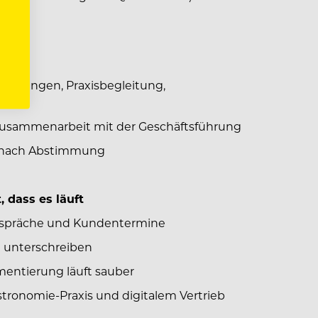
g
chulungen, Praxisbegleitung,
Zusammenarbeit mit der Geschäftsführung
e nach Abstimmung
 dass es läuft
espräche und Kundentermine
 unterschreiben
entierung läuft sauber
tronomie-Praxis und digitalem Vertrieb