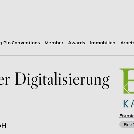
ng Pin.Conventions
Member
Awards
Immobilien
Arbei
er Digitalisierung
Etamio
bH
Fine 