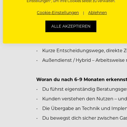
Einstellungen“, um Ihre Cookies selbst zu verwalten.
ungedeckelte Provision
Cookie-Einstellungen
Ablehnen
• Dienstfahrzeug zur privaten Nutzun
• Freitag mit verkürzter Arbeitszeit
ALLE AKZEPTIEREN
• Strukturierte Einarbeitung: Produkts
Vertriebstraining
• Kurze Entscheidungswege, direkte 
• Außendienst / Hybrid – Arbeitsweis
Woran du nach 6–9 Monaten erkennst,
• Du führst eigenständig Beratungsg
• Kunden verstehen den Nutzen – und
• Die Übergabe an Technik und Implem
• Du bewegst dich sicher zwischen Gas