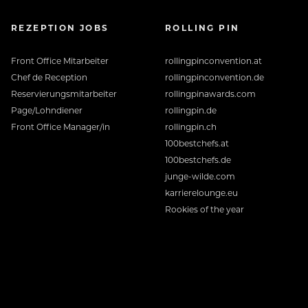
REZEPTION JOBS
ROLLING PIN
Front Office Mitarbeiter
rollingpinconvention.at
Chef de Reception
rollingpinconvention.de
Reservierungsmitarbeiter
rollingpinawards.com
Page/Lohndiener
rollingpin.de
Front Office Manager/in
rollingpin.ch
100bestchefs.at
100bestchefs.de
junge-wilde.com
karrierelounge.eu
Rookies of the year