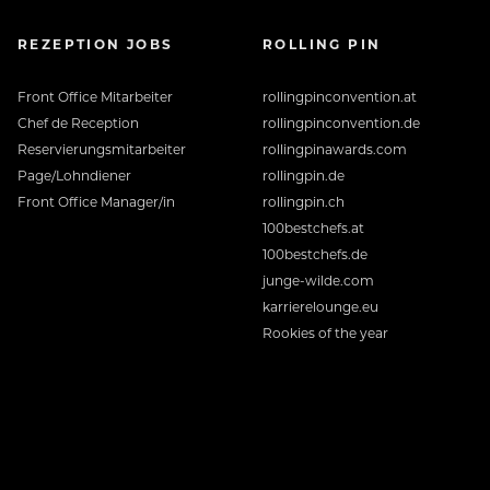
REZEPTION JOBS
ROLLING PIN
Front Office Mitarbeiter
rollingpinconvention.at
Chef de Reception
rollingpinconvention.de
Reservierungsmitarbeiter
rollingpinawards.com
Page/Lohndiener
rollingpin.de
Front Office Manager/in
rollingpin.ch
100bestchefs.at
100bestchefs.de
junge-wilde.com
karrierelounge.eu
Rookies of the year