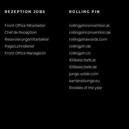
REZEPTION JOBS
ROLLING PIN
Front Office Mitarbeiter
rollingpinconvention.at
Chef de Reception
rollingpinconvention.de
Reservierungsmitarbeiter
rollingpinawards.com
Page/Lohndiener
rollingpin.de
Front Office Manager/in
rollingpin.ch
100bestchefs.at
100bestchefs.de
junge-wilde.com
karrierelounge.eu
Rookies of the year