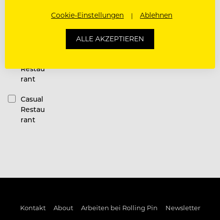
Restauran
Cookie-Einstellungen
Ablehnen
t
Kategorie
ALLE AKZEPTIEREN
Fine
Dining
Restau
rant
Casual
Restau
rant
Kontakt
About
Arbeiten bei Rolling Pin
Newsletter