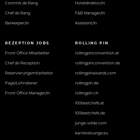
Commis de Rang
Hoteldirektor/in
Chef de Rang
F&B Manager/in
Barkeeper/in
Assistent/in
REZEPTION JOBS
ROLLING PIN
Front Office Mitarbeiter
rollingpinconvention.at
Chef de Reception
rollingpinconvention.de
Reservierungsmitarbeiter
rollingpinawards.com
Page/Lohndiener
rollingpin.de
Front Office Manager/in
rollingpin.ch
100bestchefs.at
100bestchefs.de
junge-wilde.com
karrierelounge.eu