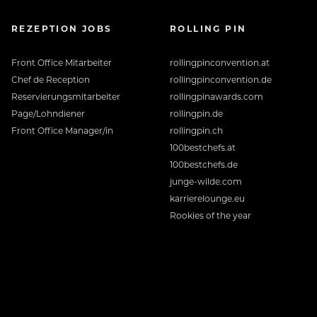
REZEPTION JOBS
ROLLING PIN
Front Office Mitarbeiter
rollingpinconvention.at
Chef de Reception
rollingpinconvention.de
Reservierungsmitarbeiter
rollingpinawards.com
Page/Lohndiener
rollingpin.de
Front Office Manager/in
rollingpin.ch
100bestchefs.at
100bestchefs.de
junge-wilde.com
karrierelounge.eu
Rookies of the year