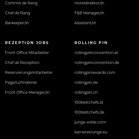
Commis de Rang
Hoteldirektor/in
Chef de Rang
F&B Manager/in
Barkeeper/in
Assistent/in
REZEPTION JOBS
ROLLING PIN
Front Office Mitarbeiter
rollingpinconvention.at
Chef de Reception
rollingpinconvention.de
Reservierungsmitarbeiter
rollingpinawards.com
Page/Lohndiener
rollingpin.de
Front Office Manager/in
rollingpin.ch
100bestchefs.at
100bestchefs.de
junge-wilde.com
karrierelounge.eu