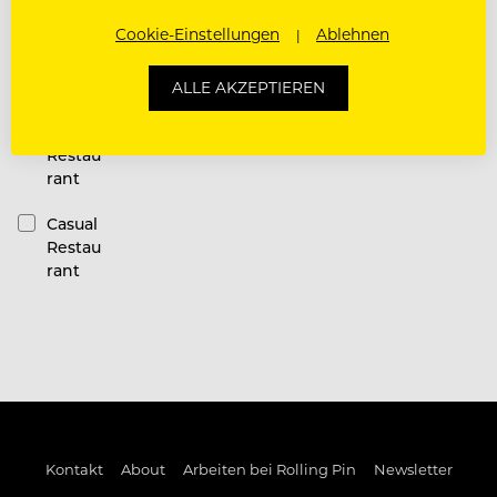
Restauran
Cookie-Einstellungen
Ablehnen
t
Kategorie
ALLE AKZEPTIEREN
Fine
Dining
Restau
rant
Casual
Restau
rant
Kontakt
About
Arbeiten bei Rolling Pin
Newsletter