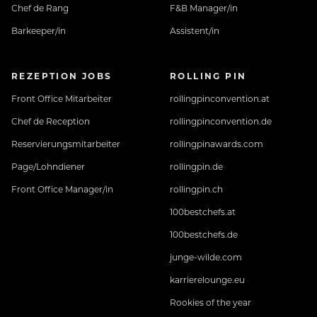
Chef de Rang
F&B Manager/in
Barkeeper/in
Assistent/in
REZEPTION JOBS
ROLLING PIN
Front Office Mitarbeiter
rollingpinconvention.at
Chef de Reception
rollingpinconvention.de
Reservierungsmitarbeiter
rollingpinawards.com
Page/Lohndiener
rollingpin.de
Front Office Manager/in
rollingpin.ch
100bestchefs.at
100bestchefs.de
junge-wilde.com
karrierelounge.eu
Rookies of the year