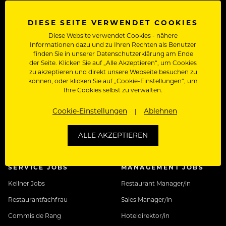
Nutzungsbedingungen
Datenschutz
DIESE SEITE VERWENDET COOKIES
Diese Website verwendet Cookies - nähere
Informationen dazu und zu Ihren Rechten als Benutzer
finden Sie in unserer Datenschutzerklärung am Ende
BELIEBT
KÜCHEN JOBS
der Seite. Klicken Sie auf „Alle Akzeptieren“, um Cookies
International
Koch Jobs
zu akzeptieren und direkt unsere Webseite besuchen zu
können, oder klicken Sie auf „Cookie-Einstellungen“, um
Kreuzfahrtjobs
Chef de Cuisine
Ihre Cookies selbst zu verwalten.
Rezeptionist/in Jobs
Chef de Partie
Cookie-Einstellungen
Ablehnen
Sous Chef
ALLE AKZEPTIEREN
Jungkoch
SERVICE JOBS
MANAGEMENT JOBS
Kellner Jobs
Restaurant Manager/in
Restaurantfachfrau
Sales Manager/in
Commis de Rang
Hoteldirektor/in