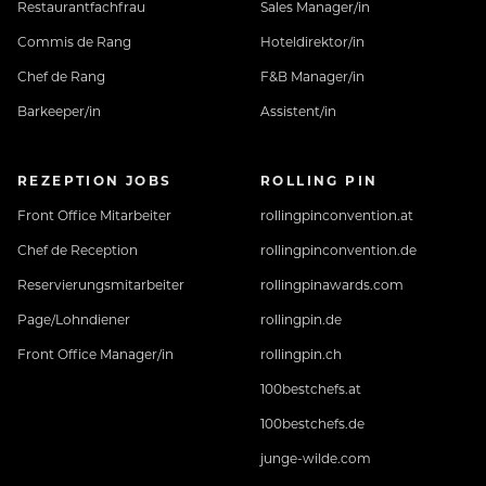
Restaurantfachfrau
Sales Manager/in
Commis de Rang
Hoteldirektor/in
Chef de Rang
F&B Manager/in
Barkeeper/in
Assistent/in
REZEPTION JOBS
ROLLING PIN
Front Office Mitarbeiter
rollingpinconvention.at
Chef de Reception
rollingpinconvention.de
Reservierungsmitarbeiter
rollingpinawards.com
Page/Lohndiener
rollingpin.de
Front Office Manager/in
rollingpin.ch
100bestchefs.at
100bestchefs.de
junge-wilde.com