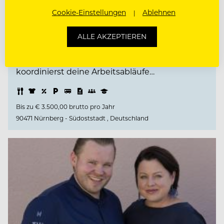
• Von der Mise en Place bis zur Ausgabe – du
Cookie-Einstellungen
Ablehnen
organisierst deinen Bereich eigenständig und
stellst sicher, dass unsere Speisen pünktlich,
ALLE AKZEPTIEREN
hochwertig und mit viel Liebe zum Detail
unsere Mitarbeitenden erreichen. • Du
koordinierst deine Arbeitsabläufe…
Bis zu € 3.500,00 brutto pro Jahr
90471 Nürnberg - Südoststadt , Deutschland