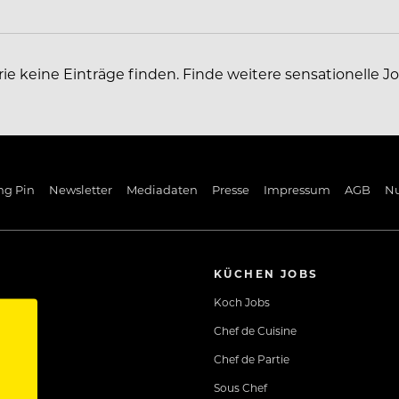
rie keine Einträge finden. Finde weitere sensationelle J
ng Pin
Newsletter
Mediadaten
Presse
Impressum
AGB
N
KÜCHEN JOBS
Koch Jobs
Chef de Cuisine
Chef de Partie
Sous Chef