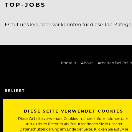
TOP-JOBS
Es tut uns leid, aber wir konnten für diese Job-Katego
Kontakt
About
Arbeiten bei Rolli
BELIEBT
International
Kreuzfahrtjobs
DIESE SEITE VERWENDET COOKIES
Diese Website verwendet Cookies - nähere Informationen dazu
Rezeptionist/in Jobs
und zu Ihren Rechten als Benutzer finden Sie in unserer
Datenschutzerklärung am Ende der Seite. Klicken Sie auf „Alle