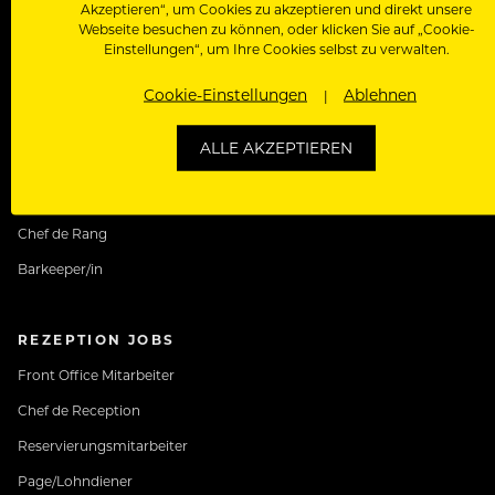
Akzeptieren“, um Cookies zu akzeptieren und direkt unsere
Webseite besuchen zu können, oder klicken Sie auf „Cookie-
Einstellungen“, um Ihre Cookies selbst zu verwalten.
SERVICE JOBS
Cookie-Einstellungen
Ablehnen
Kellner Jobs
ALLE AKZEPTIEREN
Restaurantfachfrau
Commis de Rang
Chef de Rang
Barkeeper/in
REZEPTION JOBS
Front Office Mitarbeiter
Chef de Reception
Reservierungsmitarbeiter
Page/Lohndiener