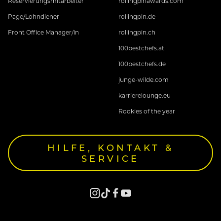
Reservierungsmitarbeiter
rollingpinawards.com
Page/Lohndiener
rollingpin.de
Front Office Manager/in
rollingpin.ch
100bestchefs.at
100bestchefs.de
junge-wilde.com
karrierelounge.eu
Rookies of the year
HILFE, KONTAKT &
SERVICE