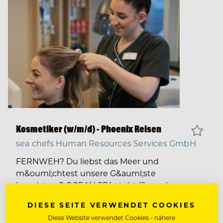
Kosmetiker (w/m/d) - Phoenix Reisen
sea chefs Human Resources Services GmbH
FERNWEH? Du liebst das Meer und
m&ouml;chtest unsere G&auml;ste
begeistern? OCEAN SPA steht f&uuml;r
au&szlig;ergew&ouml;hnliche Wellness-
DIESE SEITE VERWENDET COOKIES
Erlebnisse auf hoher See. Gehe mit uns auf
Diese Website verwendet Cookies - nähere
Weltreise an Bord der Phoenix Reisen Flotte