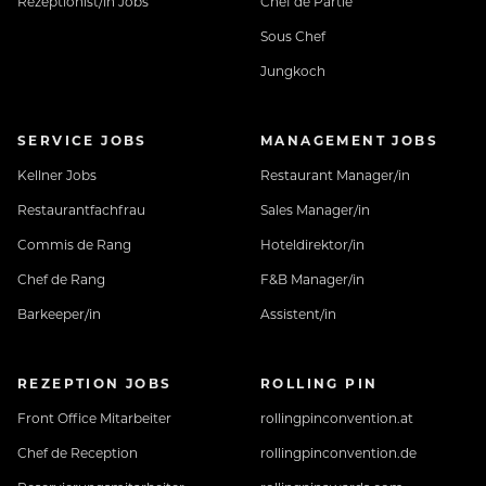
Rezeptionist/in Jobs
Chef de Partie
Sous Chef
Jungkoch
SERVICE JOBS
MANAGEMENT JOBS
Kellner Jobs
Restaurant Manager/in
Restaurantfachfrau
Sales Manager/in
Commis de Rang
Hoteldirektor/in
Chef de Rang
F&B Manager/in
Barkeeper/in
Assistent/in
REZEPTION JOBS
ROLLING PIN
Front Office Mitarbeiter
rollingpinconvention.at
Chef de Reception
rollingpinconvention.de