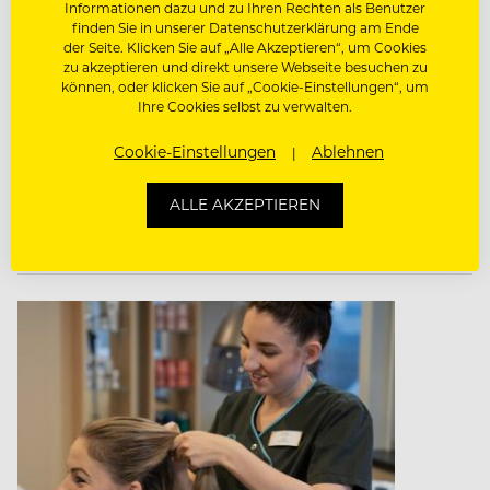
Informationen dazu und zu Ihren Rechten als Benutzer
oder starte dein Work & Travel 2.0 der
finden Sie in unserer Datenschutzerklärung am Ende
besonderen Art an Bord der Luxus- und
der Seite. Klicken Sie auf „Alle Akzeptieren“, um Cookies
zu akzeptieren und direkt unsere Webseite besuchen zu
Expeditionsschiffe von Hapag-Lloyd Cruises.
können, oder klicken Sie auf „Cookie-Einstellungen“, um
Mit deinem Job im OCEAN SPA ...
Ihre Cookies selbst zu verwalten.
Cookie-Einstellungen
Ablehnen
lt. Kollektivvertrag
ALLE AKZEPTIEREN
. sea chefs Human Resources Services GmbH,
Kreuzfahrt/Schiff