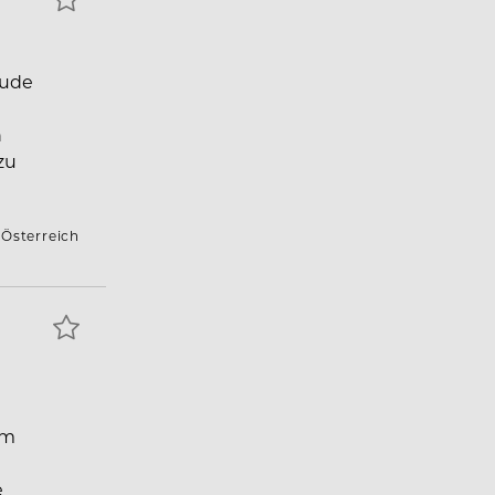
eude
n
zu
 Österreich
im
e