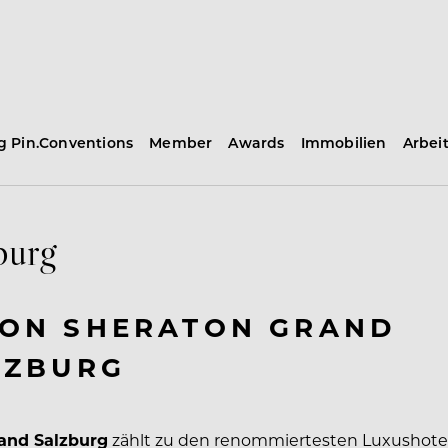
ng Pin.Conventions
Member
Awards
Immobilien
Arbei
burg
VON SHERATON GRAND
LZBURG
and Salzburg
zählt zu den renommiertesten Luxushotel