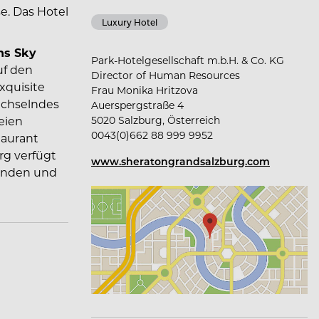
e. Das Hotel
Luxury Hotel
hs Sky
Park-Hotelgesellschaft m.b.H. & Co. KG
uf den
Director of Human Resources
xquisite
Frau Monika Hritzova
echselndes
Auerspergstraße 4
5020 Salzburg, Österreich
eien
0043(0)662 88 999 9952
aurant
urg verfügt
www.sheratongrandsalzburg.com
bunden und