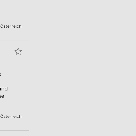
 Österreich
s
und
se
 Österreich