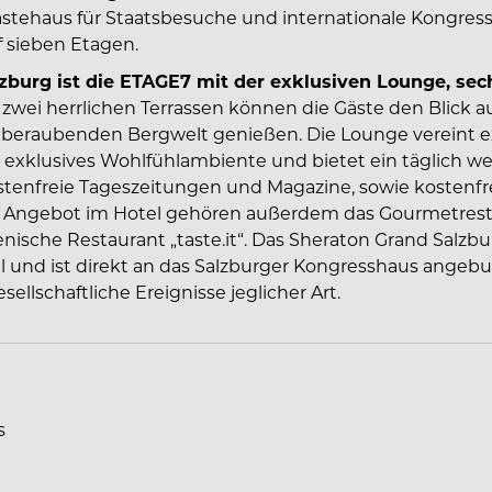
Gästehaus für Staatsbesuche und internationale Kongress
f sieben Etagen.
zburg ist die ETAGE7 mit der exklusiven Lounge, sec
f zwei herrlichen Terrassen können die Gäste den Blick a
emberaubenden Bergwelt genießen. Die Lounge vereint e
n exklusives Wohlfühlambiente und bietet ein täglich w
stenfreie Tageszeitungen und Magazine, sowie kostenfr
 Angebot im Hotel gehören außerdem das Gourmetrest
lienische Restaurant „taste.it“. Das Sheraton Grand Salzb
l und ist direkt an das Salzburger Kongresshaus ange
ellschaftliche Ereignisse jeglicher Art.
s