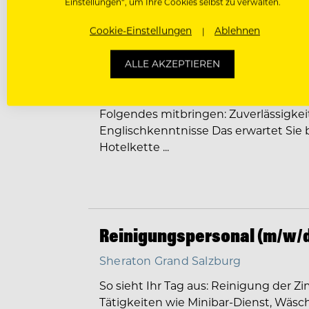
Einstellungen“, um Ihre Cookies selbst zu verwalten.
Spülkraftpersonal (m/w/d)
Cookie-Einstellungen
Ablehnen
Sheraton Grand Salzburg
Ihre Aufgaben Verantwortlich für die
ALLE AKZEPTIEREN
Reinigung des Bestecks, der Gläser 
Reinigungsaufgaben im Küchen-, Kant
Folgendes mitbringen: Zuverlässigkeit
Englischkenntnisse Das erwartet Sie be
Hotelkette ...
Reinigungspersonal (m/w/
Sheraton Grand Salzburg
So sieht Ihr Tag aus: Reinigung der
Tätigkeiten wie Minibar-Dienst, Wäsch