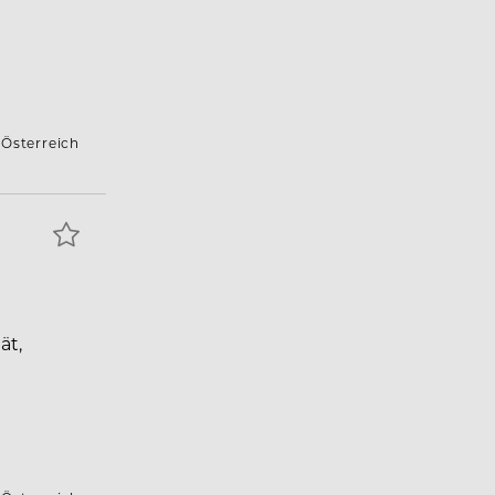
 Österreich
ät,
m