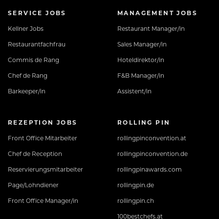
SERVICE JOBS
MANAGEMENT JOBS
Kellner Jobs
Restaurant Manager/in
Restaurantfachfrau
Sales Manager/in
Commis de Rang
Hoteldirektor/in
Chef de Rang
F&B Manager/in
Barkeeper/in
Assistent/in
REZEPTION JOBS
ROLLING PIN
Front Office Mitarbeiter
rollingpinconvention.at
Chef de Reception
rollingpinconvention.de
Reservierungsmitarbeiter
rollingpinawards.com
Page/Lohndiener
rollingpin.de
Front Office Manager/in
rollingpin.ch
100bestchefs.at