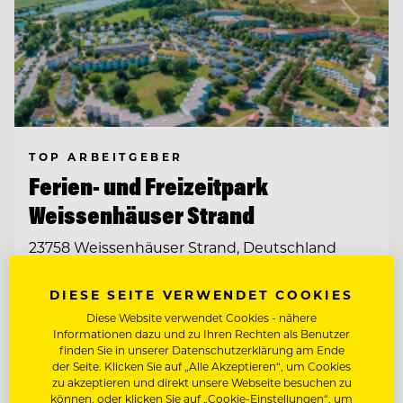
TOP ARBEITGEBER
Ferien- und Freizeitpark
Weissenhäuser Strand
23758 Weissenhäuser Strand, Deutschland
DIESE SEITE VERWENDET COOKIES
KÜCHENCHEF MÖWENBRÄU (M/W/D)
Diese Website verwendet Cookies - nähere
Informationen dazu und zu Ihren Rechten als Benutzer
finden Sie in unserer Datenschutzerklärung am Ende
KÜCHENCHEF AMERICAN DINER (M/W/D)
der Seite. Klicken Sie auf „Alle Akzeptieren“, um Cookies
zu akzeptieren und direkt unsere Webseite besuchen zu
können, oder klicken Sie auf „Cookie-Einstellungen“, um