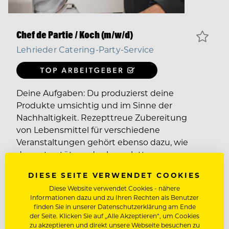
Chef de Partie / Koch (m/w/d)
Lehrieder Catering-Party-Service
Deine Aufgaben: Du produzierst deine
Produkte umsichtig und im Sinne der
Nachhaltigkeit. Rezepttreue Zubereitung
von Lebensmittel für verschiedene
Veranstaltungen gehört ebenso dazu, wie
das unterstützen des kompletten
Küchenteams. Eigenverantwortliches
DIESE SEITE VERWENDET COOKIES
Führen und koordinieren Deines Postens in
Diese Website verwendet Cookies - nähere
der Küche. Auf Veranstaltungen betreust du
Informationen dazu und zu Ihren Rechten als Benutzer
deine Bereiche mit den nötigen
finden Sie in unserer Datenschutzerklärung am Ende
Gegebenheiten. Fortführen unseres
der Seite. Klicken Sie auf „Alle Akzeptieren“, um Cookies
zu akzeptieren und direkt unsere Webseite besuchen zu
„Naturliebe Küche“ Konzeptes in