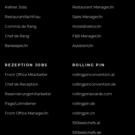
Kellner Jobs
Restaurant Manager/in
Restaurantfachfrau
Sales Manager/in
Commis de Rang
Hoteldirektor/in
Chef de Rang
F&B Manager/in
Barkeeper/in
Assistent/in
REZEPTION JOBS
ROLLING PIN
Front Office Mitarbeiter
rollingpinconvention.at
Chef de Reception
rollingpinconvention.de
Reservierungsmitarbeiter
rollingpinawards.com
Page/Lohndiener
rollingpin.de
Front Office Manager/in
rollingpin.ch
100bestchefs.at
100bestchefs.de