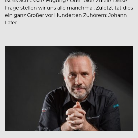
Ist es Schicksal? Fügung? Oder bloß Zufall? Diese
Frage stellen wir uns alle manchmal. Zuletzt tat dies
ein ganz Großer vor Hunderten Zuhörern: Johann
Lafer.…