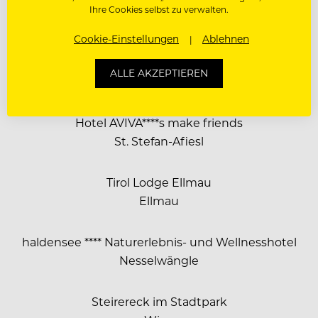
Seewiese Altaussee – TAUROA
Ihre Cookies selbst zu verwalten.
Altaussee
Cookie-Einstellungen
Ablehnen
Mount Med Resort
ALLE AKZEPTIEREN
Wildschönau
Hotel AVIVA****s make friends
St. Stefan-Afiesl
Tirol Lodge Ellmau
Ellmau
haldensee **** Naturerlebnis- und Wellnesshotel
Nesselwängle
Steirereck im Stadtpark