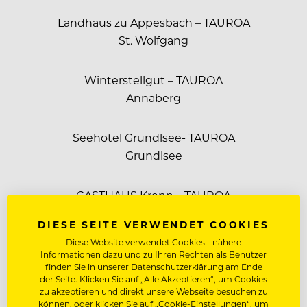
Landhaus zu Appesbach – TAUROA
St. Wolfgang
Winterstellgut – TAUROA
Annaberg
Seehotel Grundlsee- TAUROA
Grundlsee
GASTHAUS Krenn – TAUROA
Stainach Pürgg
DIESE SEITE VERWENDET COOKIES
Diese Website verwendet Cookies - nähere
Hofwirt – TAUROA
Informationen dazu und zu Ihren Rechten als Benutzer
finden Sie in unserer Datenschutzerklärung am Ende
Seckau
der Seite. Klicken Sie auf „Alle Akzeptieren“, um Cookies
zu akzeptieren und direkt unsere Webseite besuchen zu
können, oder klicken Sie auf „Cookie-Einstellungen“, um