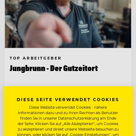
TOP ARBEITGEBER
Jungbrunn - Der Gutzeitort
6675 Tannheim/Tirol, Österreich
DIESE SEITE VERWENDET COOKIES
Diese Website verwendet Cookies - nähere
KÜCHENCHEF A LA CARTE (M/W/D)
Informationen dazu und zu Ihren Rechten als Benutzer
finden Sie in unserer Datenschutzerklärung am Ende
der Seite. Klicken Sie auf „Alle Akzeptieren“, um Cookies
SCHANKMITARBEITER (M/W/D)
zu akzeptieren und direkt unsere Webseite besuchen zu
können, oder klicken Sie auf „Cookie-Einstellungen“, um