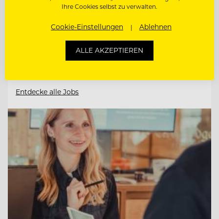
6410 Telfs, Österreich
Ihre Cookies selbst zu verwalten.
Cookie-Einstellungen
Ablehnen
KOORDINATOR:IN FÜR KOMMUNIKATION
& ADMINISTRATION
ALLE AKZEPTIEREN
SALES MANAGER (M/W/D)
Entdecke alle Jobs