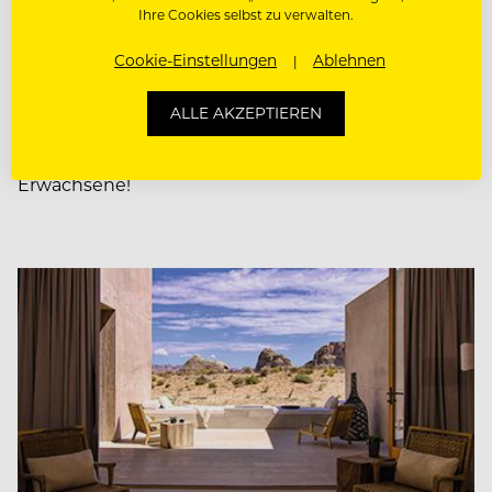
Ihre Cookies selbst zu verwalten.
KONZEPTE & OPENINGS
Inspiration: Swingers in
Cookie-Einstellungen
Ablehnen
London
ALLE AKZEPTIEREN
Cocktailbar inklusive Indoor-Minigolf – nur für
Erwachsene!