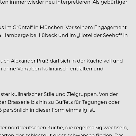
nten immer wieder neu interpretieren. Als gebürtiger
shaus im Grüntal“ in München. Vor seinem Engagement
n Hamberge bei Lübeck und im „Hotel der Seehof“ in
uch Alexander Prüß darf sich in der Küche voll und
ch ohne Vorgaben kulinarisch entfalten und
ter kulinarischer Stile und Zielgruppen. Von der
 Brasserie bis hin zu Buffets für Tagungen oder
ß persönlich in dieser Form einmalig ist.
n der norddeutschen Küche, die regelmäßig wechseln,
ekarten des schlossgut gross schwansee finden. Das