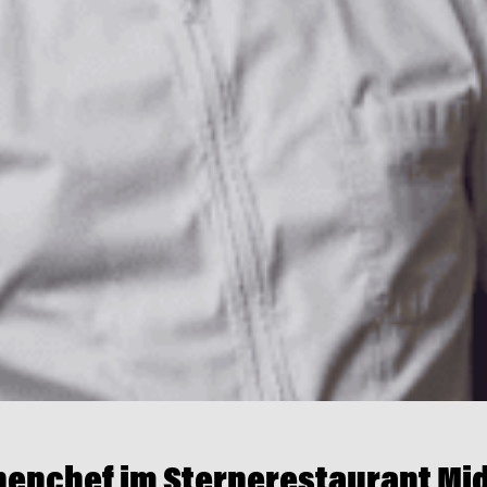
enchef im Sternerestaurant Mid