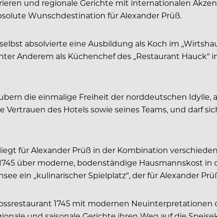
brieren und regionale Gerichte mit internationalen Akze
bsolute Wunschdestination für Alexander Prüß.
er selbst absolvierte eine Ausbildung als Koch im „Wirt
nter Anderem als Küchenchef des „Restaurant Hauck“ i
bern die einmalige Freiheit der norddeutschen Idylle, a
e Vertrauen des Hotels sowie seines Teams, und darf si
iegt für Alexander Prüß in der Kombination verschiedens
1745 über moderne, bodenständige Hausmannskost in der
see ein „kulinarischer Spielplatz“, der für Alexander Prü
chlossrestaurant 1745 mit modernen Neuinterpretatione
egionale und saisonale Gerichte ihren Weg auf die Speis