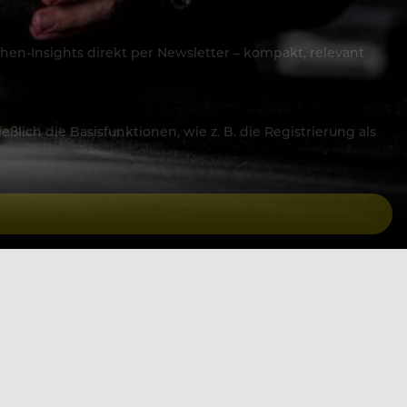
hen-Insights direkt per Newsletter – kompakt, relevant
lich die Basisfunktionen, wie z. B. die Registrierung als