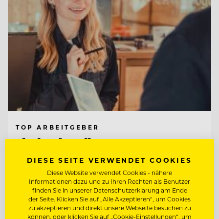
TOP ARBEITGEBER
Tirol Lodge Ellmau
DIESE SEITE VERWENDET COOKIES
Diese Website verwendet Cookies - nähere
6352 Ellmau, Österreich
Informationen dazu und zu Ihren Rechten als Benutzer
finden Sie in unserer Datenschutzerklärung am Ende
der Seite. Klicken Sie auf „Alle Akzeptieren“, um Cookies
DIREKTIONSASSISTENZ (M/W/D)
zu akzeptieren und direkt unsere Webseite besuchen zu
können, oder klicken Sie auf „Cookie-Einstellungen“, um