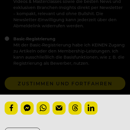
Videos & Masterclasses sowie die besten News und
exklusiven Branchen-Insights direkt per Newsletter
– kompakt, relevant und ohne Bullshit. Die
Newsletter-Einwilligung kann jederzeit über den
Abmeldelink widerrufen werden.
Basic-Registrierung
Mit der Basic-Registrierung habe ich KEINEN Zugang
zu Artikeln oder den Membership-Leistungen. Ich
kann ausschließlich die Basisfunktionen, wie z. B. die
Registrierung als Bewerber, nutzen.
ZUSTIMMEN UND FORTFAHREN