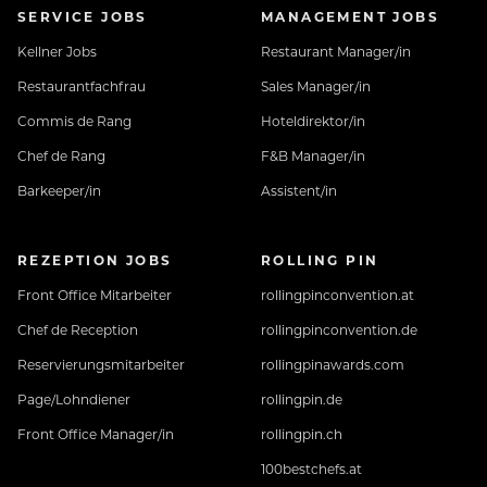
SERVICE JOBS
MANAGEMENT JOBS
Kellner Jobs
Restaurant Manager/in
Restaurantfachfrau
Sales Manager/in
Commis de Rang
Hoteldirektor/in
Chef de Rang
F&B Manager/in
Barkeeper/in
Assistent/in
REZEPTION JOBS
ROLLING PIN
Front Office Mitarbeiter
rollingpinconvention.at
Chef de Reception
rollingpinconvention.de
Reservierungsmitarbeiter
rollingpinawards.com
Page/Lohndiener
rollingpin.de
Front Office Manager/in
rollingpin.ch
100bestchefs.at