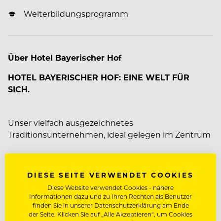
Weiterbildungsprogramm
Über Hotel Bayerischer Hof
HOTEL BAYERISCHER HOF: EINE WELT FÜR
SICH.
Unser vielfach ausgezeichnetes
Traditionsunternehmen, ideal gelegen im Zentrum
der Altstadt, ist seit fünf Generationen im Besitz der
Familie Volkhardt. Mit 337 Zimmern, inklusive 74
Mehr zum Unternehmen Hotel Bayerischer Hof
Suiten zählt unser Haus zu den führenden
DIESE SEITE VERWENDET COOKIES
deutschen Hotels sowie zu „The Leading Hotels of
Diese Website verwendet Cookies - nähere
the World“. Mit dem Gourmetrestaurant Atelier,
Informationen dazu und zu Ihren Rechten als Benutzer
JOBDETAILS
ausgezeichnet mit 2 Sternen im Guide Michelin
finden Sie in unserer Datenschutzerklärung am Ende
der Seite. Klicken Sie auf „Alle Akzeptieren“, um Cookies
und 3 Hauben im Gault & Millau, lassen insgesamt