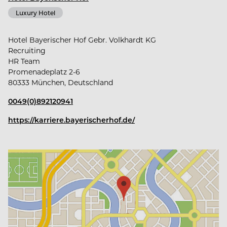
Ob traditionelle Tracht oder internationale
Luxury Hotel
Designer: hier finden Sie, was das Herz begehrt.
Hotel Bayerischer Hof Gebr. Volkhardt KG
Recruiting
HR Team
Promenadeplatz 2-6
80333 München, Deutschland
0049(0)892120941
https://karriere.bayerischerhof.de/