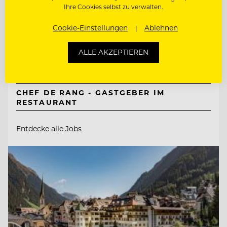
Mountain Resort Feuerberg
Ihre Cookies selbst zu verwalten.
Cookie-Einstellungen
Ablehnen
9551 Bodensdorf, Ossiacher See, Österreich
ALLE AKZEPTIEREN
BEAUTY & WOHLFÜHL EXPERT:IN
CHEF DE RANG - GASTGEBER IM
RESTAURANT
Entdecke alle Jobs