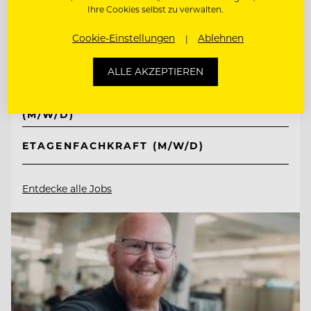
Ihre Cookies selbst zu verwalten.
Retter Bio-Natur-Resort
Cookie-Einstellungen
Ablehnen
8225 Pöllauberg, Österreich
ALLE AKZEPTIEREN
CHEF DE RANG MIT BAR- & ABENDDIENST
(M/W/D)
ETAGENFACHKRAFT (M/W/D)
Entdecke alle Jobs