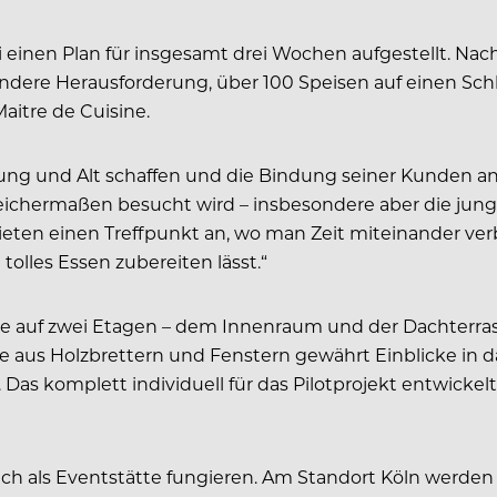
 einen Plan für insgesamt drei Wochen aufgestellt. Nac
ndere Herausforderung, über 100 Speisen auf einen Schl
aitre de Cuisine.
 Jung und Alt schaffen und die Bindung seiner Kunden a
eichermaßen besucht wird – insbesondere aber die junge 
 bieten einen Treffpunkt an, wo man Zeit miteinander ve
olles Essen zubereiten lässt.“
 die auf zwei Etagen – dem Innenraum und der Dachterr
 aus Holzbrettern und Fenstern gewährt Einblicke in da
 Das komplett individuell für das Pilotprojekt entwicke
ch als Eventstätte fungieren. Am Standort Köln werde