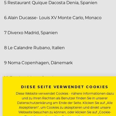
5 Restaurant Quique Dacosta Denia, Spanien
6 Alain Ducasse- Louis XV Monte Carlo, Monaco
7 Diverxo Madrid, Spanien
8 Le Calandre Rubano, Italien
9 Noma Copenhagen, Dänemark
10 Etxebarri Axpe, Spanien
DIESE SEITE VERWENDET COOKIES
Opinionated About Dining OAD ist ein Restaurant-R
Diese Website verwendet Cookies - nähere Informationen dazu
und zu Ihren Rechten als Benutzer finden Sie in unserer
die Welt bereist haben, um die Kunst des Essens zu e
Datenschutzerklärung am Ende der Seite. Klicken Sie auf „Alle
urteilsfähige Gaumen und die gewichteten Stimmen d
Akzeptieren“, um Cookies zu akzeptieren und direkt unsere
Webseite besuchen zu können, oder klicken Sie auf „Cookie-