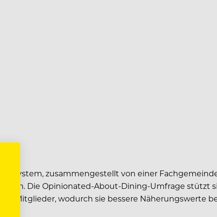
atingsystem, zusammengestellt von einer Fachgemeinde
rleben. Die Opinionated-About-Dining-Umfrage stützt sic
er Mitglieder, wodurch sie bessere Näherungswerte bei