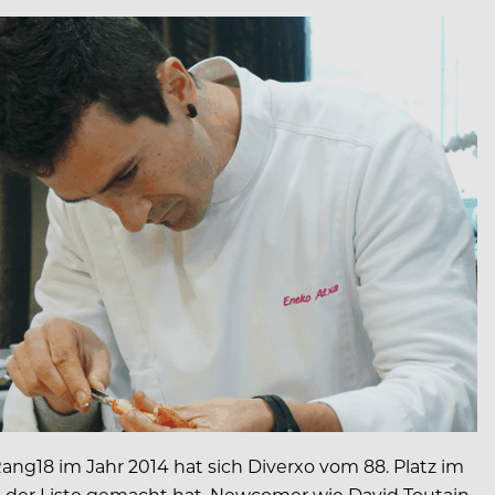
ng18 im Jahr 2014 hat sich Diverxo vom 88. Platz im
hte der Liste gemacht hat. Newcomer wie David Toutain