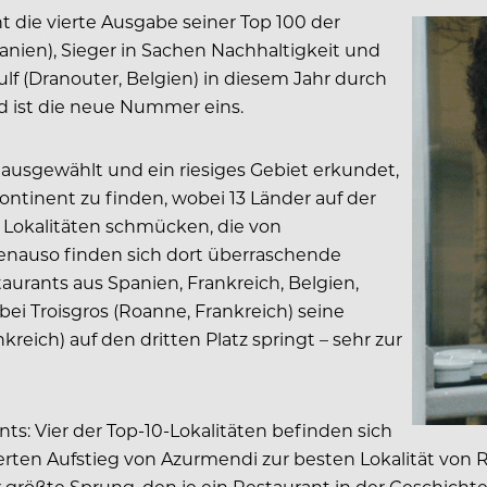
ht die vierte Ausgabe seiner Top 100 der
anien), Sieger in Sachen Nachhaltigkeit und
f (Dranouter, Belgien) in diesem Jahr durch
d ist die neue Nummer eins.
ausgewählt und ein riesiges Gebiet erkundet,
tinent zu finden, wobei 13 Länder auf der
en Lokalitäten schmücken, die von
enauso finden sich dort überraschende
urants aus Spanien, Frankreich, Belgien,
ei Troisgros (Roanne, Frankreich) seine
kreich) auf den dritten Platz springt – sehr zur
nts: Vier der Top-10-Lokalitäten befinden sich
ten Aufstieg von Azurmendi zur besten Lokalität von Ra
der größte Sprung, den je ein Restaurant in der Geschic