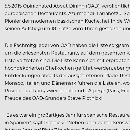
5.5.2015 Opinionated About Dining (OAD), veröffentlic
europäischen Restaurants. Azurmendi (Larrabetzu, Sp
Pionier der modernen baskischen Küche, hat In de Wul
seinen Aufstieg um 18 Plätze vom Thron gestoßen un
Die Fachmitglieder von OAD haben die Liste sorgsam 
um die erlesensten Restaurants auf dem gesamten Kon
Liste vertreten sind. Die Liste kann sich mit erprobt
hochdekorierten Chefköchen geführt werden, aber g
Entdeckungen abseits der ausgetretenen Pfade. Resta
Monaco, Italien und Dänemark führen die Liste an, wob
Position auf Rang zwei behält und L’Arpege (Paris, Fran
Freude des OAD-Gründers Steve Plotnicki.
"Es es war ein großartiges Jahr für spanische Restaura
in Spanien", sagt Plotnicki. "Neben dem bemerkenswer
letzten Jahr auf Platz 7 in diesem Jahr verbessert – 